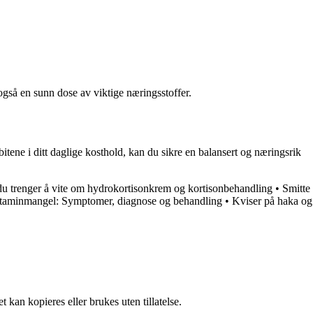
også en sunn dose av viktige næringsstoffer.
ene i ditt daglige kosthold, kan du sikre en balansert og næringsrik
du trenger å vite om hydrokortisonkrem og kortisonbehandling
•
Smitte
taminmangel: Symptomer, diagnose og behandling
•
Kviser på haka og
 kan kopieres eller brukes uten tillatelse.