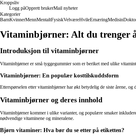
Kroppsliv
Logg på
Opprett bruker
Mail nyheter
Kategorier
Barn
Kvinner
Menn
Mentalt
Fysisk
Velvære
Hvile
Ernæring
Medisin
Dokto
Vitaminbjørner: Alt du trenger å
Introduksjon til vitaminbjørner
Vitaminbjørner er små tyggegummier som er beriket med ulike vitaminti
Vitaminbjørner: En populær kosttilskuddsform
Etterspørselen etter vitaminbjørner har økt betydelig de siste årene, og 
Vitaminbjørner og deres innhold
Vitaminbjørner kommer i ulike varianter, og populære smaker inkluderer
nødvendige vitaminene og mineralene.
Bjørn vitaminer: Hva bør du se etter på etiketten?