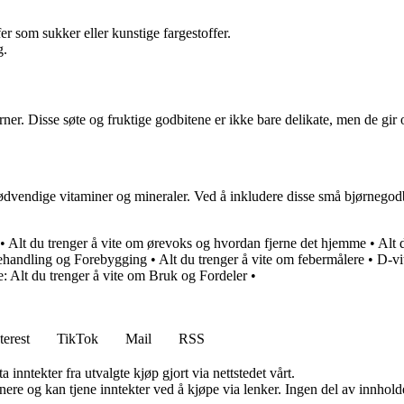
er som sukker eller kunstige fargestoffer.
g.
r. Disse søte og fruktige godbitene er ikke bare delikate, men de gir 
dvendige vitaminer og mineraler. Ved å inkludere disse små bjørnegodbit
•
Alt du trenger å vite om ørevoks og hvordan fjerne det hjemme
•
Alt 
ehandling og Forebygging
•
Alt du trenger å vite om febermålere
•
D-vi
: Alt du trenger å vite om Bruk og Fordeler
•
terest
TikTok
Mail
RSS
 inntekter fra utvalgte kjøp gjort via nettstedet vårt.
re og kan tjene inntekter ved å kjøpe via lenker. Ingen del av innholdet