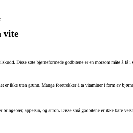
r
 vite
lskudd. Disse søte bjørneformede godbitene er en morsom måte å få i s
det er ikke uten grunn. Mange foretrekker å ta vitaminer i form av bjørne
 bringebær, appelsin, og sitron. Disse små godbitene er ikke bare vels