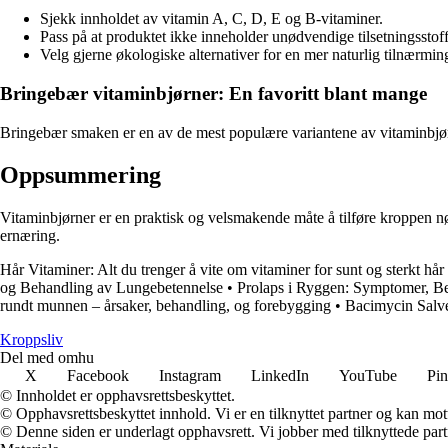
Sjekk innholdet av vitamin A, C, D, E og B-vitaminer.
Pass på at produktet ikke inneholder unødvendige tilsetningsstoff
Velg gjerne økologiske alternativer for en mer naturlig tilnærmin
Bringebær vitaminbjørner: En favoritt blant mange
Bringebær smaken er en av de mest populære variantene av vitaminbjørne
Oppsummering
Vitaminbjørner er en praktisk og velsmakende måte å tilføre kroppen nø
ernæring.
Hår Vitaminer: Alt du trenger å vite om vitaminer for sunt og sterkt hår
og Behandling av Lungebetennelse
•
Prolaps i Ryggen: Symptomer, B
rundt munnen – årsaker, behandling, og forebygging
•
Bacimycin Salve
Kroppsliv
Del med omhu
X
Facebook
Instagram
LinkedIn
YouTube
Pin
© Innholdet er opphavsrettsbeskyttet.
© Opphavsrettsbeskyttet innhold. Vi er en tilknyttet partner og kan motta
© Denne siden er underlagt opphavsrett. Vi jobber med tilknyttede partne