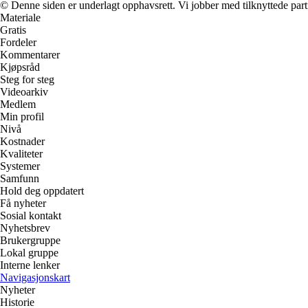
© Denne siden er underlagt opphavsrett. Vi jobber med tilknyttede partne
Materiale
Gratis
Fordeler
Kommentarer
Kjøpsråd
Steg for steg
Videoarkiv
Medlem
Min profil
Nivå
Kostnader
Kvaliteter
Systemer
Samfunn
Hold deg oppdatert
Få nyheter
Sosial kontakt
Nyhetsbrev
Brukergruppe
Lokal gruppe
Interne lenker
Navigasjonskart
Nyheter
Historie