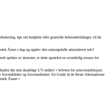
isinering, tips om hudpleie eller generelle helseanbefalinger, vil du
 Apotek Årnes i dag og opplev den omsorgsfulle atmosfæren selv!
 spekter av tjenester, er dette apoteket en uvurderlig ressurs for
huden din mot skadelige UV-stråler!
•
Selvtest for urinveisinfeksjon:
•
Sovetabletter og Sovemedisiner: En Guide til de Beste Alternativene
Apotek Åsane
•