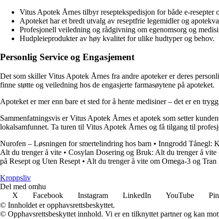
Vitus Apotek Årnes tilbyr reseptekspedisjon for både e-resepter o
Apoteket har et bredt utvalg av reseptfrie legemidler og apotekva
Profesjonell veiledning og rådgivning om egenomsorg og medisin
Hudpleieprodukter av høy kvalitet for ulike hudtyper og behov.
Personlig Service og Engasjement
Det som skiller Vitus Apotek Årnes fra andre apoteker er deres personli
finne støtte og veiledning hos de engasjerte farmasøytene på apoteket.
Apoteket er mer enn bare et sted for å hente medisiner – det er en try
Sammenfatningsvis er Vitus Apotek Årnes et apotek som setter kundenes b
lokalsamfunnet. Ta turen til Vitus Apotek Årnes og få tilgang til profes
Nurofen – Løsningen for smertelindring hos barn
•
Inngrodd Tånegl: K
Alt du trenger å vite
•
Cosylan Dosering og Bruk: Alt du trenger å vite
på Resept og Uten Resept
•
Alt du trenger å vite om Omega-3 og Tran 
Kroppsliv
Del med omhu
X
Facebook
Instagram
LinkedIn
YouTube
Pin
© Innholdet er opphavsrettsbeskyttet.
© Opphavsrettsbeskyttet innhold. Vi er en tilknyttet partner og kan motta