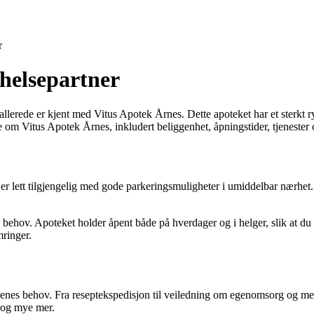
r
 helsepartner
llerede er kjent med Vitus Apotek Årnes. Dette apoteket har et sterkt ry
ite om Vitus Apotek Årnes, inkludert beliggenhet, åpningstider, tjeneste
er lett tilgjengelig med gode parkeringsmuligheter i umiddelbar nærhet. 
ov. Apoteket holder åpent både på hverdager og i helger, slik at du en
mringer.
denes behov. Fra reseptekspedisjon til veiledning om egenomsorg og medi
d og mye mer.