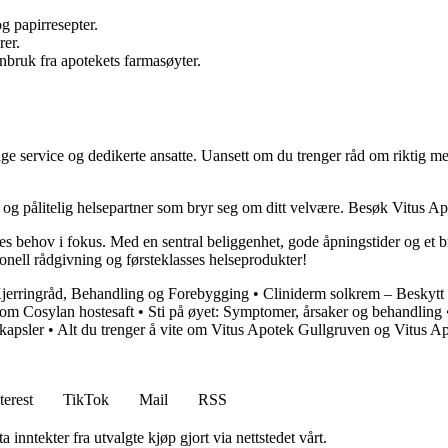
g papirresepter.
rer.
bruk fra apotekets farmasøyter.
ge service og dedikerte ansatte. Uansett om du trenger råd om riktig med
gg og pålitelig helsepartner som bryr seg om ditt velvære. Besøk Vitus
ehov i fokus. Med en sentral beliggenhet, gode åpningstider og et bredt
jonell rådgivning og førsteklasses helseprodukter!
jerringråd, Behandling og Forebygging
•
Cliniderm solkrem – Beskytt 
 om Cosylan hostesaft
•
Sti på øyet: Symptomer, årsaker og behandling
kapsler
•
Alt du trenger å vite om Vitus Apotek Gullgruven og Vitus 
terest
TikTok
Mail
RSS
 inntekter fra utvalgte kjøp gjort via nettstedet vårt.