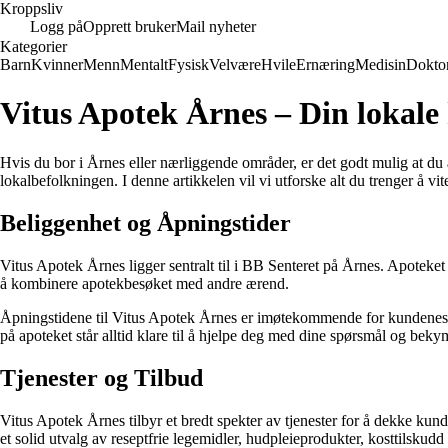
Kroppsliv
Logg på
Opprett bruker
Mail nyheter
Kategorier
Barn
Kvinner
Menn
Mentalt
Fysisk
Velvære
Hvile
Ernæring
Medisin
Dokto
Vitus Apotek Årnes – Din lokale
Hvis du bor i Årnes eller nærliggende områder, er det godt mulig at du a
lokalbefolkningen. I denne artikkelen vil vi utforske alt du trenger å v
Beliggenhet og Åpningstider
Vitus Apotek Årnes ligger sentralt til i BB Senteret på Årnes. Apoteket 
å kombinere apotekbesøket med andre ærend.
Åpningstidene til Vitus Apotek Årnes er imøtekommende for kundenes beh
på apoteket står alltid klare til å hjelpe deg med dine spørsmål og beky
Tjenester og Tilbud
Vitus Apotek Årnes tilbyr et bredt spekter av tjenester for å dekke kun
et solid utvalg av reseptfrie legemidler, hudpleieprodukter, kosttilskud