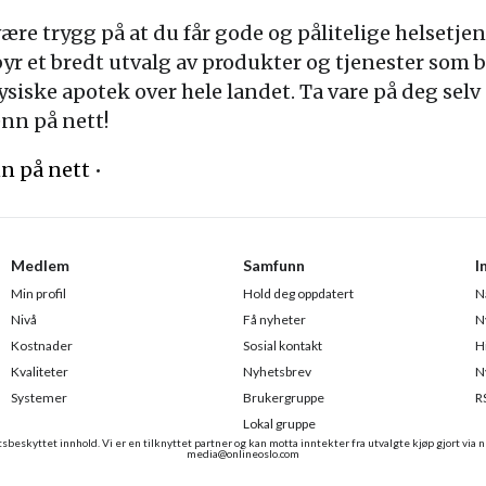
re trygg på at du får gode og pålitelige helsetje
yr et bredt utvalg av produkter og tjenester som bi
 fysiske apotek over hele landet. Ta vare på deg s
nn på nett!
n på nett
•
Medlem
Samfunn
I
Min profil
Hold deg oppdatert
N
Nivå
Få nyheter
N
Kostnader
Sosial kontakt
H
Kvaliteter
Nyhetsbrev
N
Systemer
Brukergruppe
R
Lokal gruppe
beskyttet innhold. Vi er en tilknyttet partner og kan motta inntekter fra utvalgte kjøp gjort via n
media@onlineoslo.com