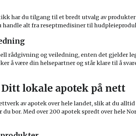
kk har du tilgang til et bredt utvalg av produkte
u handle alt fra reseptmedisiner til hudpleieproduk
ledning
ell rådgivning og veiledning, enten det gjelder le
er å være din helsepartner og står klare til å sva
Ditt lokale apotek på nett
ttverk av apotek over hele landet, slik at du alltid
r du bor. Med over 200 apotek spredt over hele No
nprodukter