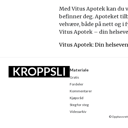
Med Vitus Apotek kan du væ
befinner deg. Apoteket tilb
velvære, både på nett og i
Vitus Apotek – din helseve
Vitus Apotek: Din helseven
KROPPSLI
Materiale
Gratis
V
Fordeler
Kommentarer
Kjøpsråd
Steg for steg
Videoarkiv
© Opphavsretts