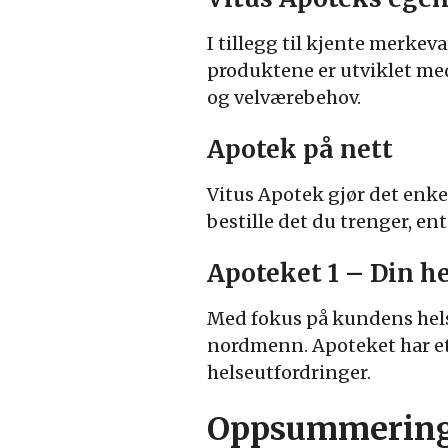
I tillegg til kjente merkev
produktene er utviklet med
og velværebehov.
Apotek på nett
Vitus Apotek gjør det enke
bestille det du trenger, en
Apoteket 1 – Din he
Med fokus på kundens helse
nordmenn. Apoteket har et
helseutfordringer.
Oppsummerin