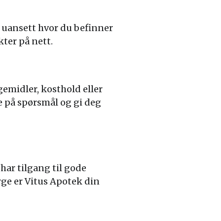
r uansett hvor du befinner
ter på nett.
gemidler, kosthold eller
re på spørsmål og gi deg
 har tilgang til gode
rge er Vitus Apotek din