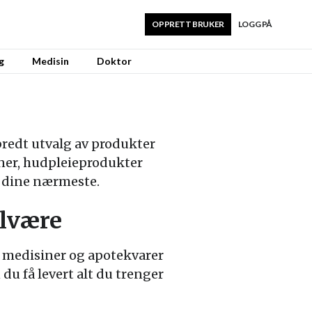
OPPRETT BRUKER
LOGG PÅ
g
Medisin
Doktor
bredt utvalg av produkter
iner, hudpleieprodukter
og dine nærmeste.
elvære
e medisiner og apotekvarer
du få levert alt du trenger