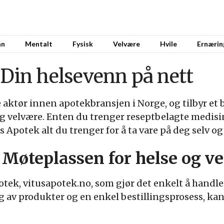
nn
Mentalt
Fysisk
Velvære
Hvile
Ernærin
 Din helsevenn på nett
 aktør innen apotekbransjen i Norge, og tilbyr et 
 og velvære. Enten du trenger reseptbelagte medis
us Apotek alt du trenger for å ta vare på deg selv 
 Møteplassen for helse og v
otek, vitusapotek.no, som gjør det enkelt å handl
g av produkter og en enkel bestillingsprosess, kan 