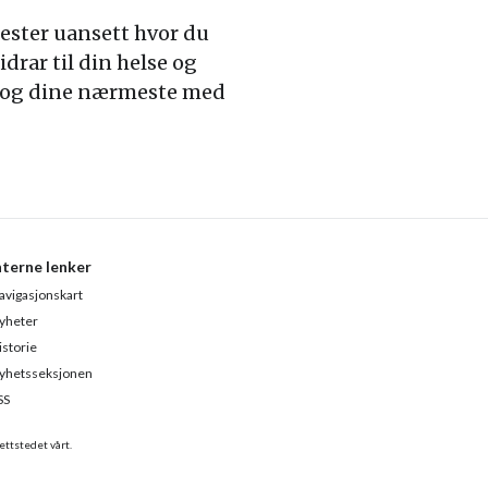
nester uansett hvor du
drar til din helse og
elv og dine nærmeste med
nterne lenker
avigasjonskart
yheter
istorie
yhetsseksjonen
SS
ettstedet vårt.