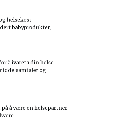
og helsekost.
ludert babyprodukter,
or å ivareta din helse.
emiddelsamtaler og
t på å være en helsepartner
lvære.