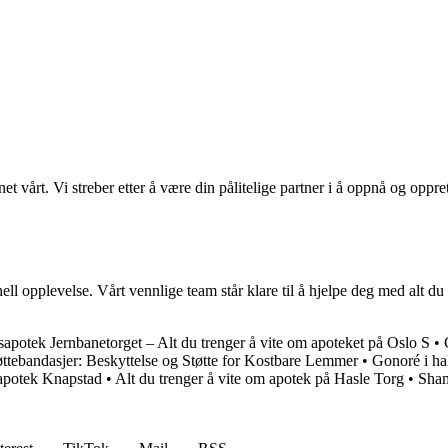
et vårt. Vi streber etter å være din pålitelige partner i å oppnå og op
opplevelse. Vårt vennlige team står klare til å hjelpe deg med alt du t
sapotek Jernbanetorget – Alt du trenger å vite om apoteket på Oslo S
•
øttebandasjer: Beskyttelse og Støtte for Kostbare Lemmer
•
Gonoré i ha
apotek Knapstad
•
Alt du trenger å vite om apotek på Hasle Torg
•
Sham