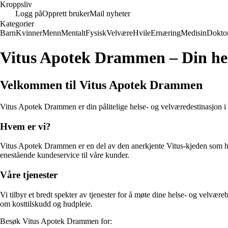
Kroppsliv
Logg på
Opprett bruker
Mail nyheter
Kategorier
Barn
Kvinner
Menn
Mentalt
Fysisk
Velvære
Hvile
Ernæring
Medisin
Dokto
Vitus Apotek Drammen – Din hel
Velkommen til Vitus Apotek Drammen
Vitus Apotek Drammen er din pålitelige helse- og velværedestinasjon i 
Hvem er vi?
Vitus Apotek Drammen er en del av den anerkjente Vitus-kjeden som har 
enestående kundeservice til våre kunder.
Våre tjenester
Vi tilbyr et bredt spekter av tjenester for å møte dine helse- og velvære
om kosttilskudd og hudpleie.
Besøk Vitus Apotek Drammen for: