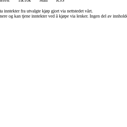
terest
TikTok
Mail
RSS
 inntekter fra utvalgte kjøp gjort via nettstedet vårt.
re og kan tjene inntekter ved å kjøpe via lenker. Ingen del av innholdet