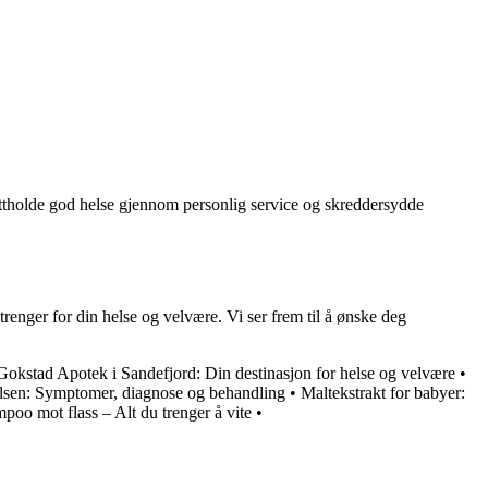
prettholde god helse gjennom personlig service og skreddersydde
renger for din helse og velvære. Vi ser frem til å ønske deg
Gokstad Apotek i Sandefjord: Din destinasjon for helse og velvære
•
lsen: Symptomer, diagnose og behandling
•
Maltekstrakt for babyer:
poo mot flass – Alt du trenger å vite
•