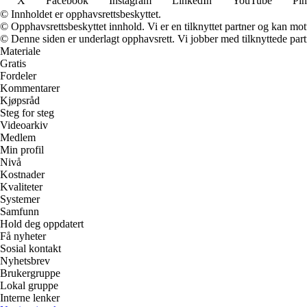
X
Facebook
Instagram
LinkedIn
YouTube
Pin
© Innholdet er opphavsrettsbeskyttet.
© Opphavsrettsbeskyttet innhold. Vi er en tilknyttet partner og kan motta
© Denne siden er underlagt opphavsrett. Vi jobber med tilknyttede partne
Materiale
Gratis
Fordeler
Kommentarer
Kjøpsråd
Steg for steg
Videoarkiv
Medlem
Min profil
Nivå
Kostnader
Kvaliteter
Systemer
Samfunn
Hold deg oppdatert
Få nyheter
Sosial kontakt
Nyhetsbrev
Brukergruppe
Lokal gruppe
Interne lenker