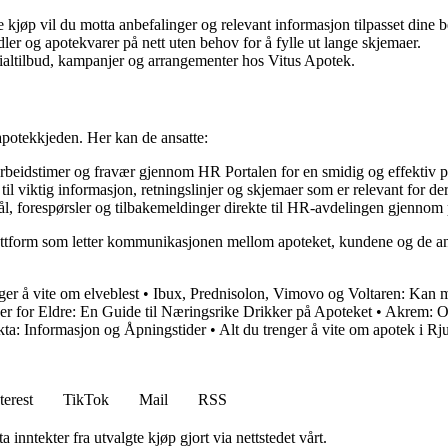
re kjøp vil du motta anbefalinger og relevant informasjon tilpasset dine 
ler og apotekvarer på nett uten behov for å fylle ut lange skjemaer.
ialtilbud, kampanjer og arrangementer hos Vitus Apotek.
apotekkjeden. Her kan de ansatte:
 arbeidstimer og fravær gjennom HR Portalen for en smidig og effektiv p
til viktig informasjon, retningslinjer og skjemaer som er relevant for d
, forespørsler og tilbakemeldinger direkte til HR-avdelingen gjennom 
plattform som letter kommunikasjonen mellom apoteket, kundene og de a
ger å vite om elveblest
•
Ibux, Prednisolon, Vimovo og Voltaren: Kan 
r for Eldre: En Guide til Næringsrike Drikker på Apoteket
•
Akrem: O
kta: Informasjon og Åpningstider
•
Alt du trenger å vite om apotek i Rj
terest
TikTok
Mail
RSS
 inntekter fra utvalgte kjøp gjort via nettstedet vårt.