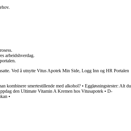
behov.
rosess.
eres arbeidshverdag.
portalen.
nsatte. Ved å utnytte Vitus Apotek Min Side, Logg Inn og HR Portalen
man kombinere smertestillende med alkohol?
•
Eggløsningstester: Alt du
ppdag den Ultimate Vitamin A Kremen hos Vitusapotek
•
D-
ukan
•