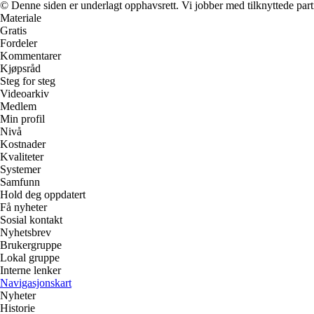
© Denne siden er underlagt opphavsrett. Vi jobber med tilknyttede partne
Materiale
Gratis
Fordeler
Kommentarer
Kjøpsråd
Steg for steg
Videoarkiv
Medlem
Min profil
Nivå
Kostnader
Kvaliteter
Systemer
Samfunn
Hold deg oppdatert
Få nyheter
Sosial kontakt
Nyhetsbrev
Brukergruppe
Lokal gruppe
Interne lenker
Navigasjonskart
Nyheter
Historie