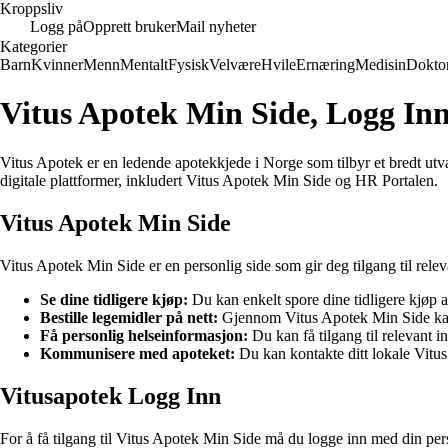
Kroppsliv
Logg på
Opprett bruker
Mail nyheter
Kategorier
Barn
Kvinner
Menn
Mentalt
Fysisk
Velvære
Hvile
Ernæring
Medisin
Dokto
Vitus Apotek Min Side, Logg In
Vitus Apotek er en ledende apotekkjede i Norge som tilbyr et bredt utva
digitale plattformer, inkludert Vitus Apotek Min Side og HR Portalen.
Vitus Apotek Min Side
Vitus Apotek Min Side er en personlig side som gir deg tilgang til rel
Se dine tidligere kjøp:
Du kan enkelt spore dine tidligere kjøp a
Bestille legemidler på nett:
Gjennom Vitus Apotek Min Side kan d
Få personlig helseinformasjon:
Du kan få tilgang til relevant 
Kommunisere med apoteket:
Du kan kontakte ditt lokale Vitus
Vitusapotek Logg Inn
For å få tilgang til Vitus Apotek Min Side må du logge inn med din pers