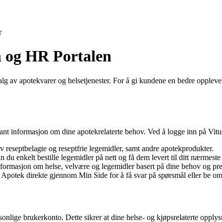
r
n og HR Portalen
lg av apotekvarer og helsetjenester. For å gi kundene en bedre opplevels
evant informasjon om dine apotekrelaterte behov. Ved å logge inn på Vit
v reseptbelagte og reseptfrie legemidler, samt andre apotekprodukter.
u enkelt bestille legemidler på nett og få dem levert til ditt nærmest
informasjon om helse, velvære og legemidler basert på dine behov og pre
 Apotek direkte gjennom Min Side for å få svar på spørsmål eller be om
onlige brukerkonto. Dette sikrer at dine helse- og kjøpsrelaterte opplys