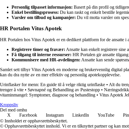
Personlig tilpasset informasjon:
Basert på din profil og tidlige
Enkel bestillingsprosess:
Du kan raskt og enkelt bestille legemid
Varsler om tilbud og kampanjer:
Du vil motta varsler om spes
HR Portalen Vitus Apotek
HR Portalen hos Vitus Apotek er en dedikert plattform for de ansatte i 
Registrere timer og fravær:
Ansatte kan enkelt registrere sine
Få tilgang til interne ressurser:
HR Portalen gir ansatte tilgang 
Kommunisere med HR-avdelingen:
Ansatte kan sende spørsmål
Samlet sett tilbyr Vitus Apotek en moderne og brukervennlig digital 
kan du dra nytte av en mer effektiv og personlig apotekopplevelse.
Urinflasker for menn: En guide til å velge riktig urinflaske
•
Alt du tren
trenger å vite
•
Søvnapné og Behandling av Pustestopp
•
Næringsdrikke
vitaminmangel: Symptomer, diagnose og behandling
•
Vitus Apotek Je
Kroppsliv
Del med omhu
X
Facebook
Instagram
LinkedIn
YouTube
Pin
© Innholdet er opphavsrettsbeskyttet.
© Opphavsrettsbeskyttet innhold. Vi er en tilknyttet partner og kan motta