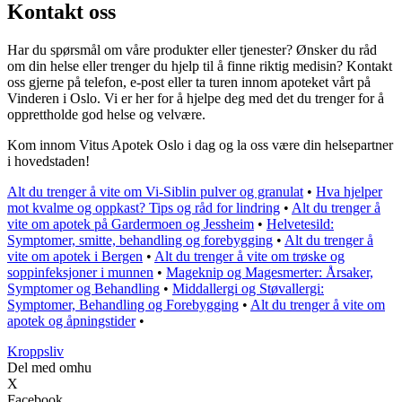
Kontakt oss
Har du spørsmål om våre produkter eller tjenester? Ønsker du råd
om din helse eller trenger du hjelp til å finne riktig medisin? Kontakt
oss gjerne på telefon, e-post eller ta turen innom apoteket vårt på
Vinderen i Oslo. Vi er her for å hjelpe deg med det du trenger for å
opprettholde god helse og velvære.
Kom innom Vitus Apotek Oslo i dag og la oss være din helsepartner
i hovedstaden!
Alt du trenger å vite om Vi-Siblin pulver og granulat
•
Hva hjelper
mot kvalme og oppkast? Tips og råd for lindring
•
Alt du trenger å
vite om apotek på Gardermoen og Jessheim
•
Helvetesild:
Symptomer, smitte, behandling og forebygging
•
Alt du trenger å
vite om apotek i Bergen
•
Alt du trenger å vite om trøske og
soppinfeksjoner i munnen
•
Mageknip og Magesmerter: Årsaker,
Symptomer og Behandling
•
Middallergi og Støvallergi:
Symptomer, Behandling og Forebygging
•
Alt du trenger å vite om
apotek og åpningstider
•
Kroppsliv
Del med omhu
X
Facebook