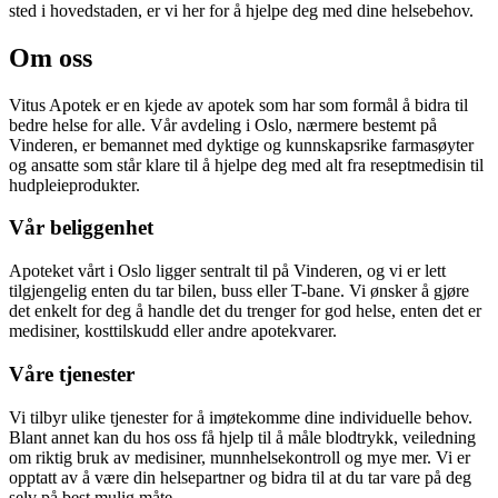
sted i hovedstaden, er vi her for å hjelpe deg med dine helsebehov.
Om oss
Vitus Apotek er en kjede av apotek som har som formål å bidra til
bedre helse for alle. Vår avdeling i Oslo, nærmere bestemt på
Vinderen, er bemannet med dyktige og kunnskapsrike farmasøyter
og ansatte som står klare til å hjelpe deg med alt fra reseptmedisin til
hudpleieprodukter.
Vår beliggenhet
Apoteket vårt i Oslo ligger sentralt til på Vinderen, og vi er lett
tilgjengelig enten du tar bilen, buss eller T-bane. Vi ønsker å gjøre
det enkelt for deg å handle det du trenger for god helse, enten det er
medisiner, kosttilskudd eller andre apotekvarer.
Våre tjenester
Vi tilbyr ulike tjenester for å imøtekomme dine individuelle behov.
Blant annet kan du hos oss få hjelp til å måle blodtrykk, veiledning
om riktig bruk av medisiner, munnhelsekontroll og mye mer. Vi er
opptatt av å være din helsepartner og bidra til at du tar vare på deg
selv på best mulig måte.