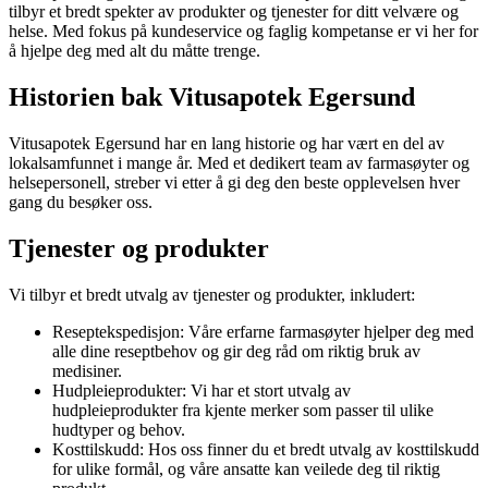
tilbyr et bredt spekter av produkter og tjenester for ditt velvære og
helse. Med fokus på kundeservice og faglig kompetanse er vi her for
å hjelpe deg med alt du måtte trenge.
Historien bak Vitusapotek Egersund
Vitusapotek Egersund har en lang historie og har vært en del av
lokalsamfunnet i mange år. Med et dedikert team av farmasøyter og
helsepersonell, streber vi etter å gi deg den beste opplevelsen hver
gang du besøker oss.
Tjenester og produkter
Vi tilbyr et bredt utvalg av tjenester og produkter, inkludert:
Reseptekspedisjon: Våre erfarne farmasøyter hjelper deg med
alle dine reseptbehov og gir deg råd om riktig bruk av
medisiner.
Hudpleieprodukter: Vi har et stort utvalg av
hudpleieprodukter fra kjente merker som passer til ulike
hudtyper og behov.
Kosttilskudd: Hos oss finner du et bredt utvalg av kosttilskudd
for ulike formål, og våre ansatte kan veilede deg til riktig