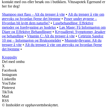
kontakt med oss eller besøk oss i butikken. Vitusapotek Egersund er
her for deg!
Shampoo mot flass – Alt du trenger å vite
•
Alt du trenger å vite om
ørevoks og hvordan fjerne det hjemme
•
Poser under øynene –
Hvordan bli kvitt dem naturlig?
•
Lusebehandling: Effektive
metoder og forebygging av hodelus
•
Løs Mage: Få Informasjon om
Diare og Effektive Behandlinger
•
Kryssallergi: Symptomer, årsaker
og behandling
•
Vitamin C: Alt du trenger å vite
•
Cetirizin Sandoz
10 mg – Informasjon og Bruksområder
•
Munnskyllevann: Alt du
trenger å vite
•
Alt du trenger å vite om ørevoks og hvordan fjerne
det hjemme
•
Kroppsliv
Del med omhu
X
Facebook
Instagram
LinkedIn
YouTube
Pinterest
TikTok
Mail
RSS
© Innholdet er opphavsrettsbeskyttet.