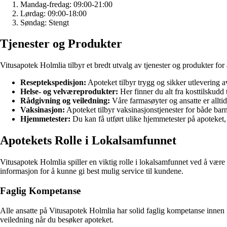
Mandag-fredag: 09:00-21:00
Lørdag: 09:00-18:00
Søndag: Stengt
Tjenester og Produkter
Vitusapotek Holmlia tilbyr et bredt utvalg av tjenester og produkter f
Reseptekspedisjon:
Apoteket tilbyr trygg og sikker utlevering a
Helse- og velværeprodukter:
Her finner du alt fra kosttilskudd 
Rådgivning og veiledning:
Våre farmasøyter og ansatte er alltid
Vaksinasjon:
Apoteket tilbyr vaksinasjonstjenester for både bar
Hjemmetester:
Du kan få utført ulike hjemmetester på apoteket
Apotekets Rolle i Lokalsamfunnet
Vitusapotek Holmlia spiller en viktig rolle i lokalsamfunnet ved å være
informasjon for å kunne gi best mulig service til kundene.
Faglig Kompetanse
Alle ansatte på Vitusapotek Holmlia har solid faglig kompetanse innen fa
veiledning når du besøker apoteket.