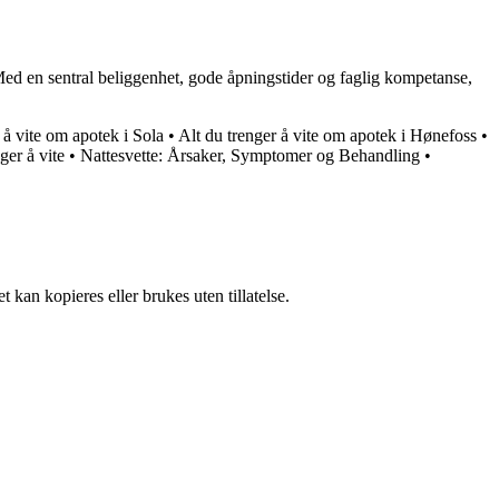
 Med en sentral beliggenhet, gode åpningstider og faglig kompetanse,
 å vite om apotek i Sola
•
Alt du trenger å vite om apotek i Hønefoss
•
er å vite
•
Nattesvette: Årsaker, Symptomer og Behandling
•
 kan kopieres eller brukes uten tillatelse.