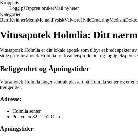
Kroppsliv
Logg på
Opprett bruker
Mail nyheter
Kategorier
Barn
Kvinner
Menn
Mentalt
Fysisk
Velvære
Hvile
Ernæring
Medisin
Dokto
Vitusapotek Holmlia: Ditt nærm
Vitusapotek Holmlia er ditt lokale apotek som tilbyr et bredt spekter a
stole på Vitusapotek Holmlia for kvalitetsprodukter og faglig ekspertise
Beliggenhet og Åpningstider
Vitusapotek Holmlia ligger sentralt plassert på Holmlia senter og er en 
trenger det.
Adresse:
Holmlia senter
Postveien 82, 1255 Oslo
Åpningstider: