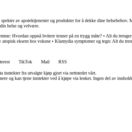
dt spekter av apotektjenester og produkter for å dekke dine helsebehov.
 din helse og velvære.
emme: Hvordan oppnå hvitere tenner på en trygg måte?
•
Alt du trenger
av atopisk eksem hos voksne
•
Klamydia symptomer og tegn: Alt du treng
terest
TikTok
Mail
RSS
 inntekter fra utvalgte kjøp gjort via nettstedet vårt.
re og kan tjene inntekter ved å kjøpe via lenker. Ingen del av innholdet