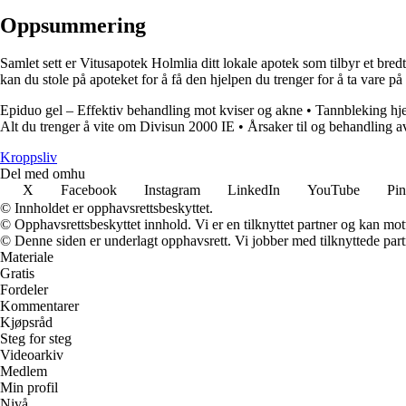
Oppsummering
Samlet sett er Vitusapotek Holmlia ditt lokale apotek som tilbyr et bre
kan du stole på apoteket for å få den hjelpen du trenger for å ta vare på
Epiduo gel – Effektiv behandling mot kviser og akne
•
Tannbleking hj
Alt du trenger å vite om Divisun 2000 IE
•
Årsaker til og behandling 
Kroppsliv
Del med omhu
X
Facebook
Instagram
LinkedIn
YouTube
Pin
© Innholdet er opphavsrettsbeskyttet.
© Opphavsrettsbeskyttet innhold. Vi er en tilknyttet partner og kan motta
© Denne siden er underlagt opphavsrett. Vi jobber med tilknyttede partne
Materiale
Gratis
Fordeler
Kommentarer
Kjøpsråd
Steg for steg
Videoarkiv
Medlem
Min profil
Nivå