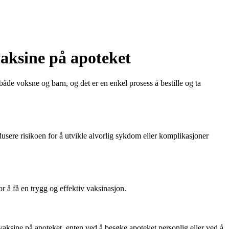
vaksine på apoteket
både voksne og barn, og det er en enkel prosess å bestille og ta
dusere risikoen for å utvikle alvorlig sykdom eller komplikasjoner
or å få en trygg og effektiv vaksinasjon.
vaksine på apoteket, enten ved å besøke apoteket personlig eller ved å