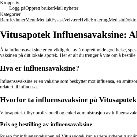
Kroppsliv
Logg på
Opprett bruker
Mail nyheter
Kategorier
Barn
Kvinner
Menn
Mentalt
Fysisk
Velvære
Hvile
Ernæring
Medisin
Dokto
Vitusapotek Influensavaksine: Al
Å ta influensavaksine er en viktig del av å opprettholde god helse, spes
vaksinen på ditt lokale apotek. Her er alt du trenger å vite om å bestill
Hva er influensavaksine?
Influensavaksine er en vaksine som beskytter mot influensa, en smittsom 
relatert til influensa.
Hvorfor ta influensavaksine på Vitusapotek
Vitusapotek tilbyr profesjonell og enkel administrasjon av influensavaks
Pris og bestilling av influensavaksine
Prisen for influensavaksinen på Vitusapotek kan variere avhengig av åre