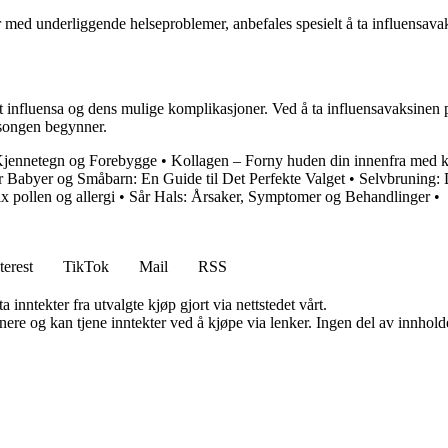
r med underliggende helseproblemer, anbefales spesielt å ta influensavak
ot influensa og dens mulige komplikasjoner. Ved å ta influensavaksinen
sesongen begynner.
 Kjennetegn og Forebygge
•
Kollagen – Forny huden din innenfra med k
r Babyer og Småbarn: En Guide til Det Perfekte Valget
•
Selvbruning: 
x pollen og allergi
•
Sår Hals: Årsaker, Symptomer og Behandlinger
•
terest
TikTok
Mail
RSS
 inntekter fra utvalgte kjøp gjort via nettstedet vårt.
re og kan tjene inntekter ved å kjøpe via lenker. Ingen del av innholdet