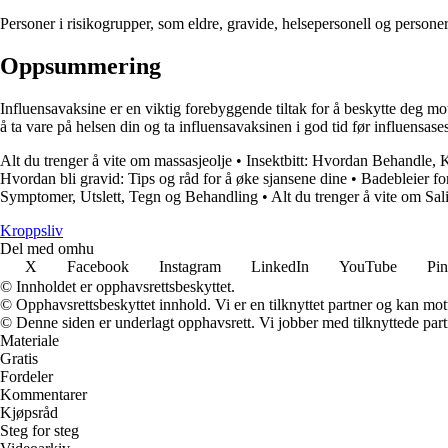
Personer i risikogrupper, som eldre, gravide, helsepersonell og persone
Oppsummering
Influensavaksine er en viktig forebyggende tiltak for å beskytte deg m
å ta vare på helsen din og ta influensavaksinen i god tid før influensa
Alt du trenger å vite om massasjeolje
•
Insektbitt: Hvordan Behandle,
Hvordan bli gravid: Tips og råd for å øke sjansene dine
•
Badebleier fo
Symptomer, Utslett, Tegn og Behandling
•
Alt du trenger å vite om Sali
Kroppsliv
Del med omhu
X
Facebook
Instagram
LinkedIn
YouTube
Pin
© Innholdet er opphavsrettsbeskyttet.
© Opphavsrettsbeskyttet innhold. Vi er en tilknyttet partner og kan motta
© Denne siden er underlagt opphavsrett. Vi jobber med tilknyttede partne
Materiale
Gratis
Fordeler
Kommentarer
Kjøpsråd
Steg for steg