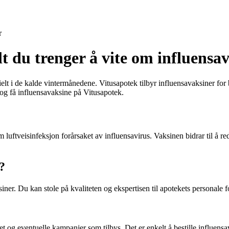
r
t du trenger å vite om influensa
ielt i de kalde vintermånedene. Vitusapotek tilbyr influensavaksiner for 
e og få influensavaksine på Vitusapotek.
luftveisinfeksjon forårsaket av influensavirus. Vaksinen bidrar til å re
?
iner. Du kan stole på kvaliteten og ekspertisen til apotekets personale f
t og eventuelle kampanjer som tilbys. Det er enkelt å bestille influensa