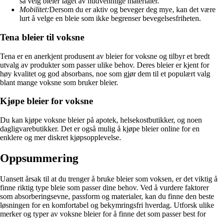
så velg bleier laget av hudvennlige materialer.
Mobilitet:
Dersom du er aktiv og beveger deg mye, kan det være
lurt å velge en bleie som ikke begrenser bevegelsesfriheten.
Tena bleier til voksne
Tena er en anerkjent produsent av bleier for voksne og tilbyr et bredt
utvalg av produkter som passer ulike behov. Deres bleier er kjent for
høy kvalitet og god absorbans, noe som gjør dem til et populært valg
blant mange voksne som bruker bleier.
Kjøpe bleier for voksne
Du kan kjøpe voksne bleier på apotek, helsekostbutikker, og noen
dagligvarebutikker. Det er også mulig å kjøpe bleier online for en
enklere og mer diskret kjøpsopplevelse.
Oppsummering
Uansett årsak til at du trenger å bruke bleier som voksen, er det viktig å
finne riktig type bleie som passer dine behov. Ved å vurdere faktorer
som absorberingsevne, passform og materialer, kan du finne den beste
løsningen for en komfortabel og bekymringsfri hverdag. Utforsk ulike
merker og typer av voksne bleier for å finne det som passer best for