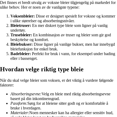
Det finnes et bredt utvalg av voksne bleier tilgjengelig på markedet for
ulike behov. Her er noen av de vanligste typene:
Voksenbleier:
Disse er designet spesielt for voksne og kommer
i ulike størrelser og absorberingsnivåer.
Bleietruser:
En mer diskret type bleie som ligner på vanlig
undertøy.
Trusebleier:
En kombinasjon av truser og bleier som gir god
beskyttelse og komfort.
Bleiebukser:
Disse ligner på vanlige bukser, men har innebygd
bleiefunksjon for enkel bruk.
Badebleier:
Perfekt for bruk i vann, for eksempel under bading
eller i bassenget.
Hvordan velge riktig type bleie
Når du skal velge bleier som voksen, er det viktig å vurdere følgende
faktorer:
Absorberingsevne:
Velg en bleie med riktig absorberingsevne
basert på din inkontinensgrad.
Passform:
Sørg for at bleiene sitter godt og er komfortable å
bruke i hverdagen.
Materialer:
Noen mennesker kan ha allergier eller sensitiv hud,