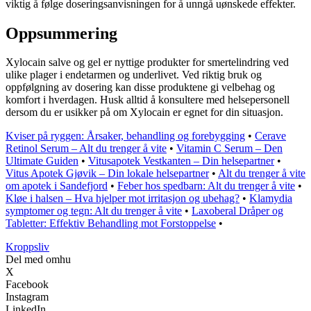
viktig å følge doseringsanvisningen for å unngå uønskede effekter.
Oppsummering
Xylocain salve og gel er nyttige produkter for smertelindring ved
ulike plager i endetarmen og underlivet. Ved riktig bruk og
oppfølgning av dosering kan disse produktene gi velbehag og
komfort i hverdagen. Husk alltid å konsultere med helsepersonell
dersom du er usikker på om Xylocain er egnet for din situasjon.
Kviser på ryggen: Årsaker, behandling og forebygging
•
Cerave
Retinol Serum – Alt du trenger å vite
•
Vitamin C Serum – Den
Ultimate Guiden
•
Vitusapotek Vestkanten – Din helsepartner
•
Vitus Apotek Gjøvik – Din lokale helsepartner
•
Alt du trenger å vite
om apotek i Sandefjord
•
Feber hos spedbarn: Alt du trenger å vite
•
Kløe i halsen – Hva hjelper mot irritasjon og ubehag?
•
Klamydia
symptomer og tegn: Alt du trenger å vite
•
Laxoberal Dråper og
Tabletter: Effektiv Behandling mot Forstoppelse
•
Kroppsliv
Del med omhu
X
Facebook
Instagram
LinkedIn