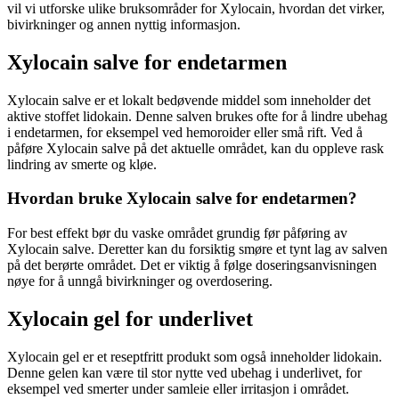
vil vi utforske ulike bruksområder for Xylocain, hvordan det virker,
bivirkninger og annen nyttig informasjon.
Xylocain salve for endetarmen
Xylocain salve er et lokalt bedøvende middel som inneholder det
aktive stoffet lidokain. Denne salven brukes ofte for å lindre ubehag
i endetarmen, for eksempel ved hemoroider eller små rift. Ved å
påføre Xylocain salve på det aktuelle området, kan du oppleve rask
lindring av smerte og kløe.
Hvordan bruke Xylocain salve for endetarmen?
For best effekt bør du vaske området grundig før påføring av
Xylocain salve. Deretter kan du forsiktig smøre et tynt lag av salven
på det berørte området. Det er viktig å følge doseringsanvisningen
nøye for å unngå bivirkninger og overdosering.
Xylocain gel for underlivet
Xylocain gel er et reseptfritt produkt som også inneholder lidokain.
Denne gelen kan være til stor nytte ved ubehag i underlivet, for
eksempel ved smerter under samleie eller irritasjon i området.