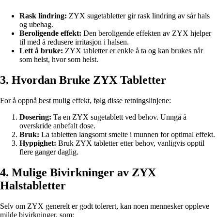
Rask lindring:
ZYX sugetabletter gir rask lindring av sår hals
og ubehag.
Beroligende effekt:
Den beroligende effekten av ZYX hjelper
til med å redusere irritasjon i halsen.
Lett å bruke:
ZYX tabletter er enkle å ta og kan brukes når
som helst, hvor som helst.
3. Hvordan Bruke ZYX Tabletter
For å oppnå best mulig effekt, følg disse retningslinjene:
Dosering:
Ta en ZYX sugetablett ved behov. Unngå å
overskride anbefalt dose.
Bruk:
La tabletten langsomt smelte i munnen for optimal effekt.
Hyppighet:
Bruk ZYX tabletter etter behov, vanligvis opptil
flere ganger daglig.
4. Mulige Bivirkninger av ZYX
Halstabletter
Selv om ZYX generelt er godt tolerert, kan noen mennesker oppleve
milde bivirkninger, som: