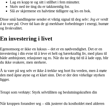
Lag en kopp te og sitt i stillhet i fem minutter.
Skriv ned tre ting du er takknemlig for.
Slå av skjermene en halvtime tidligere og les en bok.
Disse små handlingene sender et viktig signal til deg selv:
Jeg er verdt
å ta vare på.
Over tid kan de gi merkbare forbedringer i energi, humør
og livskvalitet.
En investering i livet
Egenomsorg er ikke en luksus – det er en nødvendighet. Det er en
investering i din evne til å leve et helt og bærekraftig liv, med plass til
både ambisjoner, relasjoner og ro. Når du tar deg tid til å lade opp, blir
du ikke svakere, men sterkere.
Å ta vare på seg selv er ikke å trekke seg bort fra verden, men å møte
den med åpne øyne og et klart sinn. Det er der den virkelige styrken
ligger.
Terapi som verktøy: Styrk selvtilliten og beslutningskraften din
Når kroppen forandrer seg – slik justerer du kostholdet med alderen