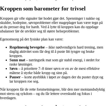
Kroppen som barometer for trivsel
Kroppen gir ofte signaler før hodet gjør det. Spenninger i nakke og
skuldre, hodepine, søvnproblemer eller mageplager kan være tegn på
at du presser deg for hardt. Ved å lytte til kroppen kan du oppdage
ubalanser før de utvikler seg til større helseproblemer.
Egenomsorg på det fysiske plan kan være:
Regelmessig bevegelse
– ikke nødvendigvis hard trening, men
daglig aktivitet som får deg til å puste litt tyngre og bruke
kroppen.
Sunn mat
– næringsrik mat som gir stabil energi, i stedet for
raske løsninger.
Søvn
– å prioritere 7–8 timer søvn er en av de mest effektive
måtene å styrke både kropp og sinn på.
Pauser
– korte øyeblikk i løpet av dagen der du puster dypt og
lar kroppen roe seg.
Når kroppen får de rette forutsetningene, blir den mer motstandsdyktig
mot stress og sykdom – og du får lettere overskudd og fokus i
hverdagen.