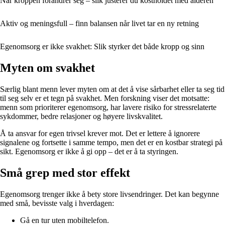
Når kroppen forandrer seg – slik justerer du kostholdet med alderen
Aktiv og meningsfull – finn balansen når livet tar en ny retning
Egenomsorg er ikke svakhet: Slik styrker det både kropp og sinn
Myten om svakhet
Særlig blant menn lever myten om at det å vise sårbarhet eller ta seg tid
til seg selv er et tegn på svakhet. Men forskning viser det motsatte:
menn som prioriterer egenomsorg, har lavere risiko for stressrelaterte
sykdommer, bedre relasjoner og høyere livskvalitet.
Å ta ansvar for egen trivsel krever mot. Det er lettere å ignorere
signalene og fortsette i samme tempo, men det er en kostbar strategi på
sikt. Egenomsorg er ikke å gi opp – det er å ta styringen.
Små grep med stor effekt
Egenomsorg trenger ikke å bety store livsendringer. Det kan begynne
med små, bevisste valg i hverdagen:
Gå en tur uten mobiltelefon.