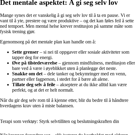
Det mentale aspektet: Å gi seg selv lov
Mange synes det er vanskelig å gi seg selv lov til å ta en pause. Vi er
vant til å yte, prestere og være produktive – og det kan føles feil å sette
ned tempoet. Men mental helse krever restitusjon på samme måte som
fysisk trening gjør.
Egenomsorg på det mentale plan kan handle om å:
Sette grenser
– si nei til oppgaver eller sosiale aktiviteter som
tapper deg for energi.
Øve på tilstedeværelse
– gjennom mindfulness, meditasjon eller
bare ved å være i øyeblikket uten å planlegge det neste.
Snakke om det
– dele tanker og bekymringer med en venn,
partner eller fagperson, i stedet for å bære alt alene.
Tillate deg selv å feile
– akseptere at du ikke alltid kan være
perfekt, og at det er helt normalt.
Når du gir deg selv rom til å kjenne etter, blir du bedre til å håndtere
hverdagens krav uten å miste balansen.
Terapi som verktøy: Styrk selvtilliten og beslutningskraften din