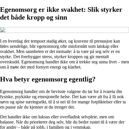
Egenomsorg er ikke svakhet: Slik styrker
det både kropp og sinn
I en hverdag der tempoet stadig øker, og kravene til prestasjon kan
føles uendelige, blir egenomsorg ofte misforstått som latskap eller
svakhet. Men sannheten er det motsatte: å ta vare på seg selv er en
styrke. Det forebygger stress, styrker kroppen og gir mentalt
overskudd. Egenomsorg handler ikke om å trekke seg unna livet – men
om å møte det med fornyet energi og klarhet.
Hva betyr egenomsorg egentlig?
Egenomsorg handler om de bevisste valgene du tar for å ivareta din
fysiske, psykiske og emosjonelle helse. Det kan være alt fra å få nok
søvn og spise næringsrikt, til å si nei til for mange forpliktelser eller ta
en pause når du kjenner at du trenger det.
Det handler ikke om luksus eller overfladisk selvpleie, men om
balanse. Når du prioriterer deg selv, blir du bedre rustet til å være der
for andre – både på jobb, i familien og i vennskap.