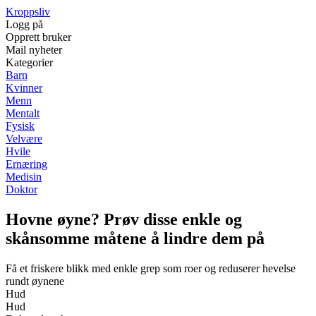
Kroppsliv
Logg på
Opprett bruker
Mail nyheter
Kategorier
Barn
Kvinner
Menn
Mentalt
Fysisk
Velvære
Hvile
Ernæring
Medisin
Doktor
Hovne øyne? Prøv disse enkle og
skånsomme måtene å lindre dem på
Få et friskere blikk med enkle grep som roer og reduserer hevelse
rundt øynene
Hud
Hud