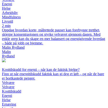
Energi
Helse
Arbeidsliv
Mindfulness
Livsstil
2 min
Oppdag hvordan korte, målrettede pauser kan forebygge tretthet,
skjerpe konsentrasjonen og styrke velværet gjennom dagen. Med
enkle grep kan du skape en mer balansert og energigivende hverdag
– både på jobb og hjemme.
Malin Rydland
Malin
Rydland
Kosttilskudd for energi – når kan de faktisk hjelpe?
Finn ut når energitilskudd faktisk kan gi deg et løft – og når de bare
er bortkastede penger.
Velvære
Velvære
Kosttilskudd
Energi
Helse
Ernæring