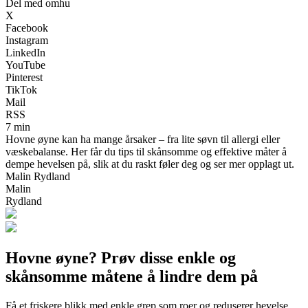
Del med omhu
X
Facebook
Instagram
LinkedIn
YouTube
Pinterest
TikTok
Mail
RSS
7 min
Hovne øyne kan ha mange årsaker – fra lite søvn til allergi eller
væskebalanse. Her får du tips til skånsomme og effektive måter å
dempe hevelsen på, slik at du raskt føler deg og ser mer opplagt ut.
Malin Rydland
Malin
Rydland
Hovne øyne? Prøv disse enkle og
skånsomme måtene å lindre dem på
Få et friskere blikk med enkle grep som roer og reduserer hevelse