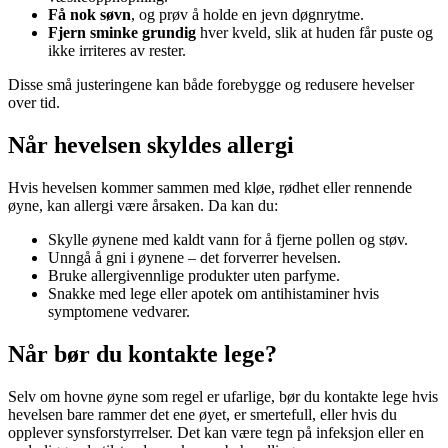
Få nok søvn
, og prøv å holde en jevn døgnrytme.
Fjern sminke grundig
hver kveld, slik at huden får puste og
ikke irriteres av rester.
Disse små justeringene kan både forebygge og redusere hevelser
over tid.
Når hevelsen skyldes allergi
Hvis hevelsen kommer sammen med kløe, rødhet eller rennende
øyne, kan allergi være årsaken. Da kan du:
Skylle øynene med kaldt vann for å fjerne pollen og støv.
Unngå å gni i øynene – det forverrer hevelsen.
Bruke allergivennlige produkter uten parfyme.
Snakke med lege eller apotek om antihistaminer hvis
symptomene vedvarer.
Når bør du kontakte lege?
Selv om hovne øyne som regel er ufarlige, bør du kontakte lege hvis
hevelsen bare rammer det ene øyet, er smertefull, eller hvis du
opplever synsforstyrrelser. Det kan være tegn på infeksjon eller en