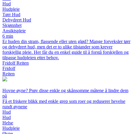
Hud
Hudpleie
Tørr Hud
Dehydrert Hud
Skjønnhet
Ansiktspleie
6 min
Er huden din stram, flassende eller uten glød? Mange forveksler tørr
og dehydrert hud, men det er to ulike tilstander som krever
forskjellig pleie. Her får du en enkel guide til å forstå forskjellen og
tilpasse hudpleien etter behov.
Fridolf Reiten
Fridolf
Reiten
Hovne øyne? Prøv disse enkle og skånsomme måtene å lindre dem
på
Få et friskere blikk med enkle grep som roer og reduserer hevelse
rundt øynene
Hud
Hud
Helse
Hudpleie
Øyne