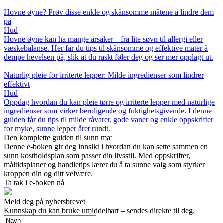
Hovne øyne? Prøv disse enkle og skånsomme måtene å lindre dem
på
Hud
Hovne øyne kan ha mange årsaker – fra lite søvn til allergi eller
væskebalanse. Her får du tips til skånsomme og effektive måter å
dempe hevelsen på, slik at du raskt føler deg og ser mer opplagt ut.
Naturlig pleie for irriterte lepper: Milde ingredienser som lindrer
effektivt
Hud
Oppdag hvordan du kan pleie tørre og irriterte lepper med naturlige
ingredienser som virker beroligende og fuktighetsgivende. I denne
guiden får du tips til milde råvarer, gode vaner og enkle oppskrifter
for myke, sunne lepper året rundt.
Den komplette guiden til sunn mat
Denne e-boken gir deg innsikt i hvordan du kan sette sammen en
sunn kostholdsplan som passer din livsstil. Med oppskrifter,
måltidsplaner og handletips lærer du å ta sunne valg som styrker
kroppen din og ditt velvære.
Ta tak i e-boken nå
Meld deg på nyhetsbrevet
Kunnskap du kan bruke umiddelbart – sendes direkte til deg.