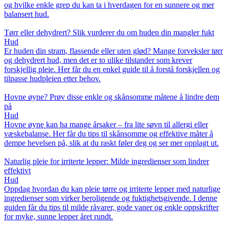
og hvilke enkle grep du kan ta i hverdagen for en sunnere og mer
balansert hud.
Tørr eller dehydrert? Slik vurderer du om huden din mangler fukt
Hud
Er huden din stram, flassende eller uten glød? Mange forveksler tørr
og dehydrert hud, men det er to ulike tilstander som krever
forskjellig pleie. Her får du en enkel guide til å forstå forskjellen og
tilpasse hudpleien etter behov.
Hovne øyne? Prøv disse enkle og skånsomme måtene å lindre dem
på
Hud
Hovne øyne kan ha mange årsaker – fra lite søvn til allergi eller
væskebalanse. Her får du tips til skånsomme og effektive måter å
dempe hevelsen på, slik at du raskt føler deg og ser mer opplagt ut.
Naturlig pleie for irriterte lepper: Milde ingredienser som lindrer
effektivt
Hud
Oppdag hvordan du kan pleie tørre og irriterte lepper med naturlige
ingredienser som virker beroligende og fuktighetsgivende. I denne
guiden får du tips til milde råvarer, gode vaner og enkle oppskrifter
for myke, sunne lepper året rundt.