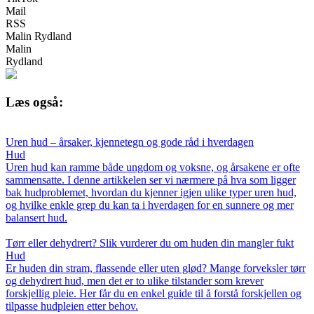
Mail
RSS
Malin Rydland
Malin
Rydland
Læs også:
Uren hud – årsaker, kjennetegn og gode råd i hverdagen
Hud
Uren hud kan ramme både ungdom og voksne, og årsakene er ofte
sammensatte. I denne artikkelen ser vi nærmere på hva som ligger
bak hudproblemet, hvordan du kjenner igjen ulike typer uren hud,
og hvilke enkle grep du kan ta i hverdagen for en sunnere og mer
balansert hud.
Tørr eller dehydrert? Slik vurderer du om huden din mangler fukt
Hud
Er huden din stram, flassende eller uten glød? Mange forveksler tørr
og dehydrert hud, men det er to ulike tilstander som krever
forskjellig pleie. Her får du en enkel guide til å forstå forskjellen og
tilpasse hudpleien etter behov.