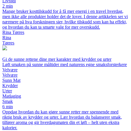
Livsstil
2 min
Mange bruker kosttilskudd for å få mer energi i en travel hverdag,
men ikke alle produkter holder det de lover. I denne artikkelen ser vi
nærmere på hva forskningen sier, hvilke tilskudd som kan ha effekt,
og hvordan du kan ta smarte valg for mer overskudd.
Rina Tørres
Rina
Tørres
Gi de sunne rettene dine mer karakter med krydder og urter
Løft smaken på sunne måltider med naturens egne smaksforsterkere
Velvære
Velvære
Sunn Mat
Krydder
Urter
Matlaging
Smak
6 min
Oppdag hvordan du kan gjøre sunne retter mer spennende med
riktig bruk av krydder og urter. Lær hvordan du balanserer smak,
tilfører aroma og gir hverdagsmaten din et løft – helt uten ekstra
kalorier.