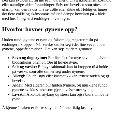
Det kan skyldes alt fra lite søvn og allergi til væskebalanse, kosthold
eller naturlige aldersforandringer. Selv om hevelsen som oftest er
ufarlig, kan den få oss til å se trøtte eller slitne ut. Heldigvis finnes
det flere enkle og skånsomme måter å dempe hevelsen på – både
med husråd og små endringer i hverdagen.
Hvorfor hovner øynene opp?
Huden rundt øynene er tynn og følsom, og reagerer raskt på
endringer i kroppen. Når væske samler seg i det fine vevet under
øynene, oppstår hevelsen. Det kan skje av flere grunner:
Søvn og døgnrytme:
For lite eller for mye søvn kan påvirke
blodsirkulasjonen og føre til hovne øyne.
Salt og væske:
Et høyt saltinntak kan få kroppen til å holde
på væske, som ofte samler seg under øynene.
Allergi:
Pollen, støv eller kosmetikk kan irritere huden og gi
hevelse.
Alder:
Med alderen blir huden tynnere, og musklene rundt
øynene svekkes, noe som gjør hevelser mer synlige.
Livsstil:
Alkohol, røyking og stress kan også bidra til hovne
øyne.
Å kjenne årsaken er første steg mot å finne riktig løsning.