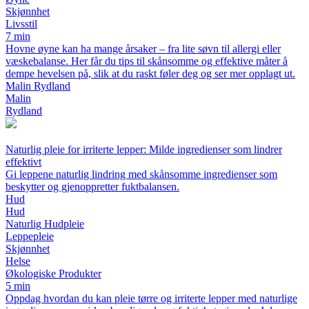
Skjønnhet
Livsstil
7 min
Hovne øyne kan ha mange årsaker – fra lite søvn til allergi eller
væskebalanse. Her får du tips til skånsomme og effektive måter å
dempe hevelsen på, slik at du raskt føler deg og ser mer opplagt ut.
Malin Rydland
Malin
Rydland
Naturlig pleie for irriterte lepper: Milde ingredienser som lindrer
effektivt
Gi leppene naturlig lindring med skånsomme ingredienser som
beskytter og gjenoppretter fuktbalansen.
Hud
Hud
Naturlig Hudpleie
Leppepleie
Skjønnhet
Helse
Økologiske Produkter
5 min
Oppdag hvordan du kan pleie tørre og irriterte lepper med naturlige