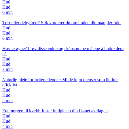
Hud
Hud
6 min
Tørr eller dehydrert? Slik vurderer du om huden din mangler fukt
Hud
Hud
6 min
Hovne øyne? Prøv disse enkle og skånsomme måtene å lindre dem
på
Hud
Hud
7 min
Naturlig pleie for irriterte lepper: Milde ingredienser som lindrer
effektivt
Hud
Hud
5 min
Fra morgen til kveld: Juster hudpleien din i løpet av dagen
Hud
Hud
4 min