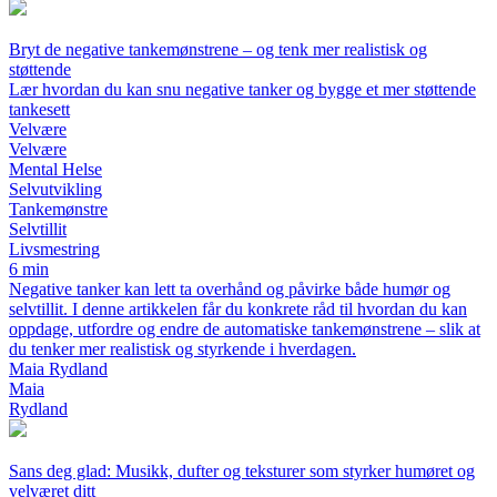
Bryt de negative tankemønstrene – og tenk mer realistisk og
støttende
Lær hvordan du kan snu negative tanker og bygge et mer støttende
tankesett
Velvære
Velvære
Mental Helse
Selvutvikling
Tankemønstre
Selvtillit
Livsmestring
6 min
Negative tanker kan lett ta overhånd og påvirke både humør og
selvtillit. I denne artikkelen får du konkrete råd til hvordan du kan
oppdage, utfordre og endre de automatiske tankemønstrene – slik at
du tenker mer realistisk og styrkende i hverdagen.
Maia Rydland
Maia
Rydland
Sans deg glad: Musikk, dufter og teksturer som styrker humøret og
velværet ditt