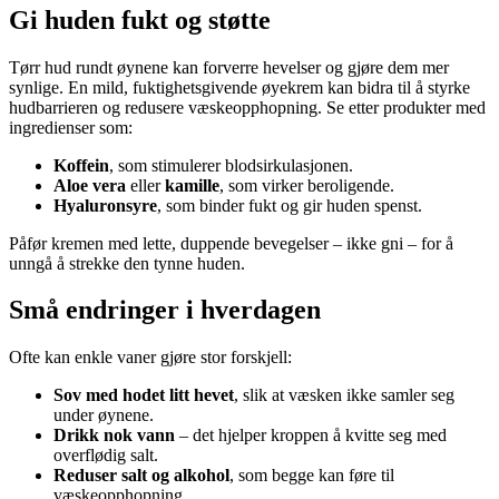
Gi huden fukt og støtte
Tørr hud rundt øynene kan forverre hevelser og gjøre dem mer
synlige. En mild, fuktighetsgivende øyekrem kan bidra til å styrke
hudbarrieren og redusere væskeopphopning. Se etter produkter med
ingredienser som:
Koffein
, som stimulerer blodsirkulasjonen.
Aloe vera
eller
kamille
, som virker beroligende.
Hyaluronsyre
, som binder fukt og gir huden spenst.
Påfør kremen med lette, duppende bevegelser – ikke gni – for å
unngå å strekke den tynne huden.
Små endringer i hverdagen
Ofte kan enkle vaner gjøre stor forskjell:
Sov med hodet litt hevet
, slik at væsken ikke samler seg
under øynene.
Drikk nok vann
– det hjelper kroppen å kvitte seg med
overflødig salt.
Reduser salt og alkohol
, som begge kan føre til
væskeopphopning.