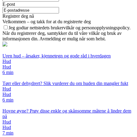
E-post
Registrer deg nå
Velkommen – og takk for at du registrerte deg
Jeg godtar nettstedets brukervilkår og personopplysningspolicy.
Når du registrerer deg, samtykker du til våre vilkår og bruk av
informasjonen din. Avmelding er mulig når som helst.
Uren hud – årsaker, kjennetegn og gode råd i hverdagen
Hud
Hud
6 min
Tørr eller dehydrert? Slik vurderer du om huden din mangler fukt
Hud
Hud
6 min
Hovne øyne? Prøv disse enkle og skånsomme måtene å lindre dem
på
Hud
Hud
7 min