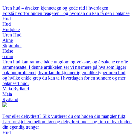
Uren hud – årsaker, kjennetegn og gode råd i hverdagen
Forstå hvorfor huden reagerer – og hvordan du kan få den i balanse
Hud
Hud
Hudpleie
Uren Hud
Akne
Skjønnhet
Helse
6 min
Uren hud kan ramme både ungdom og voksne, og årsakene er ofte
sammensatte. I denne artikkelen ser vi nærmere på hva som ligger
bak hudproblemet, hvordan du kjenner igjen ulike typer uren hud,
og hvilke enkle grep du kan ta i hverdagen for en sunnere og mer
balansert hud.
Maia Rydland
Maia
Rydland
Tørr eller dehydrert? Slik vurderer du om huden din mangler fukt
Lær forskjellen mellom tørr og dehydrert hud – og finn ut hva huden
din egentlig trenger
Hud