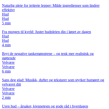
Naturlig pleie for irriterte lepper: Milde ingredienser som lindrer
effektivt
Hud
Hud
5 min
Fra morgen til kveld: Juster hudpleien din i løpet av dagen
Hud
Hud
4 min
Bryt de negative tankemønstrene – og tenk mer realistisk og
støttende
Velvære
Velvære
6 min
Sans deg glad: Musikk, dufter og teksturer som styrker humøret og
velværet ditt
Velvære
Velvære
2 min
Uren hud – årsaker, kjennetegn og gode råd i hverdagen