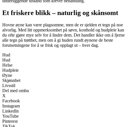
underliggende tilstand som krever behandling.
Et friskere blikk – naturlig og skånsomt
Hovne øyne kan være plagsomme, men de er sjelden et tegn på noe
alvorlig. Med litt oppmerksomhet på søvn, kosthold og hudpleie kan
du ofte gjøre mye selv for å lindre dem. Det handler ikke om å fjerne
alle tegn på trøtthet, men om å gi huden rundt øynene de beste
forutsetningene for å se frisk og opplagt ut – hver dag.
Hud
Hud
Helse
Hudpleie
Øyne
Skjønnhet
Livsstil
Del med omhu
X
Facebook
Instagram
LinkedIn
YouTube
Pinterest
TikTok