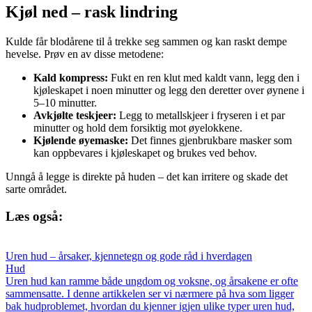
Kjøl ned – rask lindring
Kulde får blodårene til å trekke seg sammen og kan raskt dempe
hevelse. Prøv en av disse metodene:
Kald kompress:
Fukt en ren klut med kaldt vann, legg den i
kjøleskapet i noen minutter og legg den deretter over øynene i
5–10 minutter.
Avkjølte teskjeer:
Legg to metallskjeer i fryseren i et par
minutter og hold dem forsiktig mot øyelokkene.
Kjølende øyemaske:
Det finnes gjenbrukbare masker som
kan oppbevares i kjøleskapet og brukes ved behov.
Unngå å legge is direkte på huden – det kan irritere og skade det
sarte området.
Læs også:
Uren hud – årsaker, kjennetegn og gode råd i hverdagen
Hud
Uren hud kan ramme både ungdom og voksne, og årsakene er ofte
sammensatte. I denne artikkelen ser vi nærmere på hva som ligger
bak hudproblemet, hvordan du kjenner igjen ulike typer uren hud,