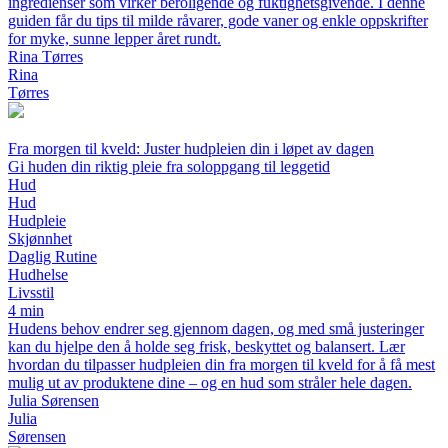
ingredienser som virker beroligende og fuktighetsgivende. I denne
guiden får du tips til milde råvarer, gode vaner og enkle oppskrifter
for myke, sunne lepper året rundt.
Rina Tørres
Rina
Tørres
Fra morgen til kveld: Juster hudpleien din i løpet av dagen
Gi huden din riktig pleie fra soloppgang til leggetid
Hud
Hud
Hudpleie
Skjønnhet
Daglig Rutine
Hudhelse
Livsstil
4 min
Hudens behov endrer seg gjennom dagen, og med små justeringer
kan du hjelpe den å holde seg frisk, beskyttet og balansert. Lær
hvordan du tilpasser hudpleien din fra morgen til kveld for å få mest
mulig ut av produktene dine – og en hud som stråler hele dagen.
Julia Sørensen
Julia
Sørensen