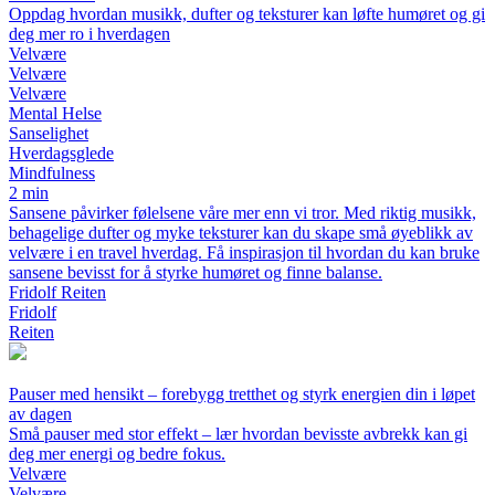
Oppdag hvordan musikk, dufter og teksturer kan løfte humøret og gi
deg mer ro i hverdagen
Velvære
Velvære
Velvære
Mental Helse
Sanselighet
Hverdagsglede
Mindfulness
2 min
Sansene påvirker følelsene våre mer enn vi tror. Med riktig musikk,
behagelige dufter og myke teksturer kan du skape små øyeblikk av
velvære i en travel hverdag. Få inspirasjon til hvordan du kan bruke
sansene bevisst for å styrke humøret og finne balanse.
Fridolf Reiten
Fridolf
Reiten
Pauser med hensikt – forebygg tretthet og styrk energien din i løpet
av dagen
Små pauser med stor effekt – lær hvordan bevisste avbrekk kan gi
deg mer energi og bedre fokus.
Velvære
Velvære