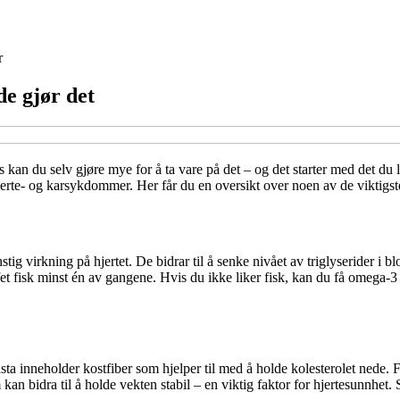
r
de gjør det
igvis kan du selv gjøre mye for å ta vare på det – og det starter med det 
hjerte- og karsykdommer. Her får du en oversikt over noen av de viktigst
stig virkning på hjertet. De bidrar til å senke nivået av triglyserider i
 fet fisk minst én av gangene. Hvis du ikke liker fisk, kan du få omega-3 
 inneholder kostfiber som hjelper til med å holde kolesterolet nede. Fib
an bidra til å holde vekten stabil – en viktig faktor for hjertesunnhet. 