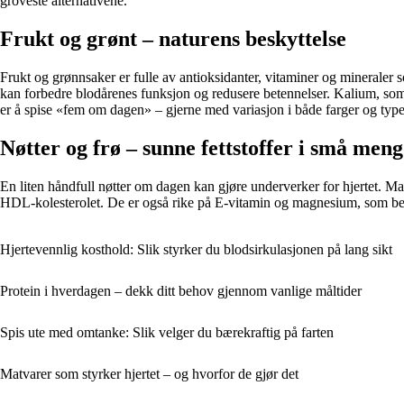
groveste alternativene.
Frukt og grønt – naturens beskyttelse
Frukt og grønnsaker er fulle av antioksidanter, vitaminer og mineraler 
kan forbedre blodårenes funksjon og redusere betennelser. Kalium, som 
er å spise «fem om dagen» – gjerne med variasjon i både farger og type
Nøtter og frø – sunne fettstoffer i små men
En liten håndfull nøtter om dagen kan gjøre underverker for hjertet. M
HDL-kolesterolet. De er også rike på E-vitamin og magnesium, som begge
Hjertevennlig kosthold: Slik styrker du blodsirkulasjonen på lang sikt
Protein i hverdagen – dekk ditt behov gjennom vanlige måltider
Spis ute med omtanke: Slik velger du bærekraftig på farten
Matvarer som styrker hjertet – og hvorfor de gjør det