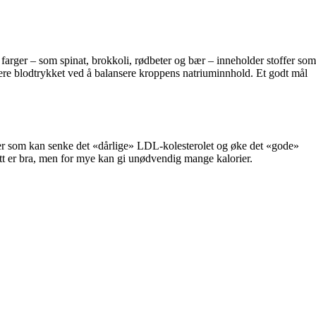
farger – som spinat, brokkoli, rødbeter og bær – inneholder stoffer som
ulere blodtrykket ved å balansere kroppens natriuminnhold. Et godt mål
syrer som kan senke det «dårlige» LDL-kolesterolet og øke det «gode»
itt er bra, men for mye kan gi unødvendig mange kalorier.