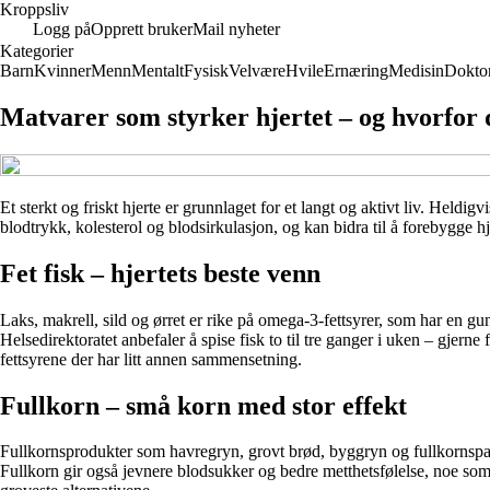
Kroppsliv
Logg på
Opprett bruker
Mail nyheter
Kategorier
Barn
Kvinner
Menn
Mentalt
Fysisk
Velvære
Hvile
Ernæring
Medisin
Dokto
Matvarer som styrker hjertet – og hvorfor 
Et sterkt og friskt hjerte er grunnlaget for et langt og aktivt liv. Held
blodtrykk, kolesterol og blodsirkulasjon, og kan bidra til å forebygge 
Fet fisk – hjertets beste venn
Laks, makrell, sild og ørret er rike på omega-3-fettsyrer, som har en gun
Helsedirektoratet anbefaler å spise fisk to til tre ganger i uken – gjerne
fettsyrene der har litt annen sammensetning.
Fullkorn – små korn med stor effekt
Fullkornsprodukter som havregryn, grovt brød, byggryn og fullkornspasta
Fullkorn gir også jevnere blodsukker og bedre metthetsfølelse, noe som k