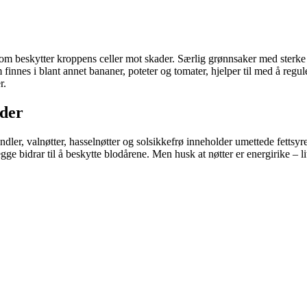
som beskytter kroppens celler mot skader. Særlig grønnsaker med sterke 
finnes i blant annet bananer, poteter og tomater, hjelper til med å reg
r.
gder
andler, valnøtter, hasselnøtter og solsikkefrø inneholder umettede fett
 bidrar til å beskytte blodårene. Men husk at nøtter er energirike – l