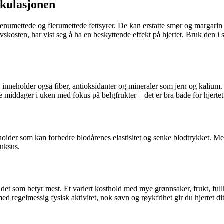
irkulasjonen
il enumettede og flerumettede fettsyrer. De kan erstatte smør og margari
skosten, har vist seg å ha en beskyttende effekt på hjertet. Bruk den i sa
e inneholder også fiber, antioksidanter og mineraler som jern og kalium. D
rie middager i uken med fokus på belgfrukter – det er bra både for hjertet
der som kan forbedre blodårenes elastisitet og senke blodtrykket. Men
luksus.
ldet som betyr mest. Et variert kosthold med mye grønnsaker, frukt, full
ed regelmessig fysisk aktivitet, nok søvn og røykfrihet gir du hjertet dit