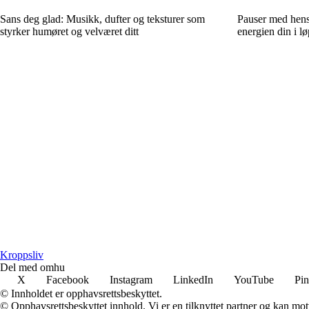
Sans deg glad: Musikk, dufter og teksturer som
Pauser med hensi
styrker humøret og velværet ditt
energien din i l
Kroppsliv
Del med omhu
X
Facebook
Instagram
LinkedIn
YouTube
Pin
© Innholdet er opphavsrettsbeskyttet.
© Opphavsrettsbeskyttet innhold. Vi er en tilknyttet partner og kan motta