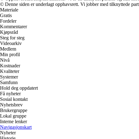
© Denne siden er underlagt opphavsrett. Vi jobber med tilknyttede partne
Materiale
Gratis
Fordeler
Kommentarer
Kjøpsråd
Steg for steg
Videoarkiv
Medlem
Min profil
Nivå
Kostnader
Kvaliteter
Systemer
Samfunn
Hold deg oppdatert
Få nyheter
Sosial kontakt
Nyhetsbrev
Brukergruppe
Lokal gruppe
Interne lenker
Navigasjonskart
Nyheter
Historie