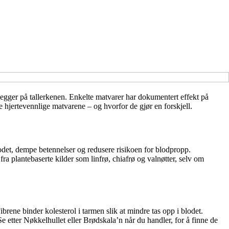
du legger på tallerkenen. Enkelte matvarer har dokumentert effekt på
e hjertevennlige matvarene – og hvorfor de gjør en forskjell.
 blodet, dempe betennelser og redusere risikoen for blodpropp.
fra plantebaserte kilder som linfrø, chiafrø og valnøtter, selv om
rene binder kolesterol i tarmen slik at mindre tas opp i blodet.
Se etter Nøkkelhullet eller Brødskala’n når du handler, for å finne de