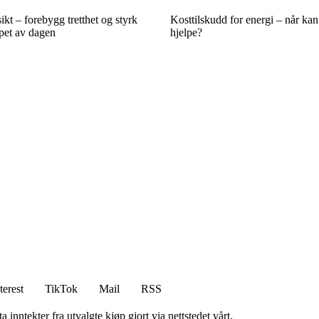
kt – forebygg tretthet og styrk
Kosttilskudd for energi – når kan
øpet av dagen
hjelpe?
terest
TikTok
Mail
RSS
 inntekter fra utvalgte kjøp gjort via nettstedet vårt.