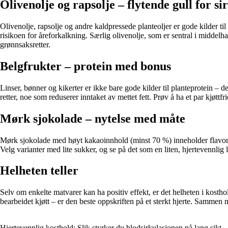
Olivenolje og rapsolje – flytende gull for s
Olivenolje, rapsolje og andre kaldpressede planteoljer er gode kilder t
risikoen for åreforkalkning. Særlig olivenolje, som er sentral i middelhav
grønnsaksretter.
Belgfrukter – protein med bonus
Linser, bønner og kikerter er ikke bare gode kilder til planteprotein – d
retter, noe som reduserer inntaket av mettet fett. Prøv å ha et par kjøttf
Mørk sjokolade – nytelse med måte
Mørk sjokolade med høyt kakaoinnhold (minst 70 %) inneholder flavonoi
Velg varianter med lite sukker, og se på det som en liten, hjertevennlig 
Helheten teller
Selv om enkelte matvarer kan ha positiv effekt, er det helheten i kostho
bearbeidet kjøtt – er den beste oppskriften på et sterkt hjerte. Sammen m
Hjertevennlig kosthold: Slik styrker du blodsirkulasjonen på lang sikt