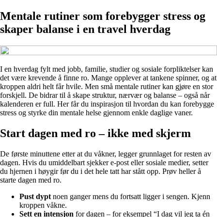
Mentale rutiner som forebygger stress og
skaper balanse i en travel hverdag
I en hverdag fylt med jobb, familie, studier og sosiale forpliktelser kan
det være krevende å finne ro. Mange opplever at tankene spinner, og at
kroppen aldri helt får hvile. Men små mentale rutiner kan gjøre en stor
forskjell. De bidrar til å skape struktur, nærvær og balanse – også når
kalenderen er full. Her får du inspirasjon til hvordan du kan forebygge
stress og styrke din mentale helse gjennom enkle daglige vaner.
Start dagen med ro – ikke med skjerm
De første minuttene etter at du våkner, legger grunnlaget for resten av
dagen. Hvis du umiddelbart sjekker e-post eller sosiale medier, setter
du hjernen i høygir før du i det hele tatt har stått opp. Prøv heller å
starte dagen med ro.
Pust dypt
noen ganger mens du fortsatt ligger i sengen. Kjenn
kroppen våkne.
Sett en intensjon
for dagen – for eksempel “I dag vil jeg ta én