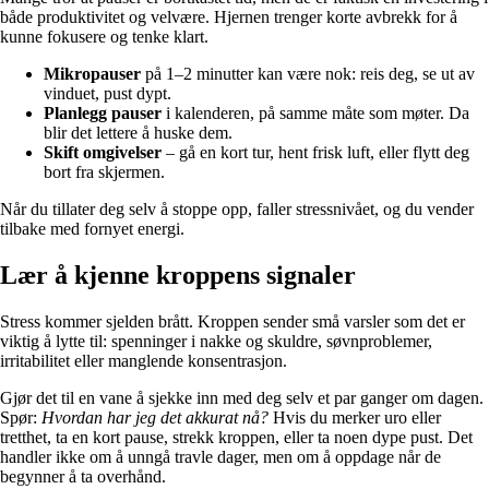
både produktivitet og velvære. Hjernen trenger korte avbrekk for å
kunne fokusere og tenke klart.
Mikropauser
på 1–2 minutter kan være nok: reis deg, se ut av
vinduet, pust dypt.
Planlegg pauser
i kalenderen, på samme måte som møter. Da
blir det lettere å huske dem.
Skift omgivelser
– gå en kort tur, hent frisk luft, eller flytt deg
bort fra skjermen.
Når du tillater deg selv å stoppe opp, faller stressnivået, og du vender
tilbake med fornyet energi.
Lær å kjenne kroppens signaler
Stress kommer sjelden brått. Kroppen sender små varsler som det er
viktig å lytte til: spenninger i nakke og skuldre, søvnproblemer,
irritabilitet eller manglende konsentrasjon.
Gjør det til en vane å sjekke inn med deg selv et par ganger om dagen.
Spør:
Hvordan har jeg det akkurat nå?
Hvis du merker uro eller
tretthet, ta en kort pause, strekk kroppen, eller ta noen dype pust. Det
handler ikke om å unngå travle dager, men om å oppdage når de
begynner å ta overhånd.