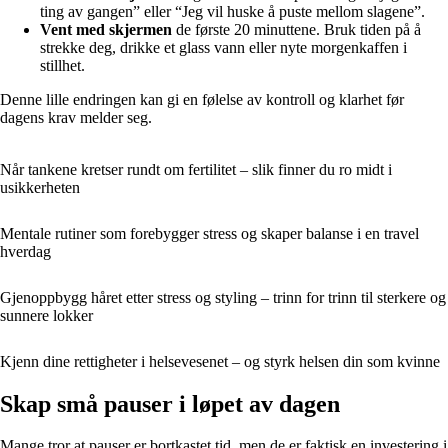
ting av gangen” eller “Jeg vil huske å puste mellom slagene”.
Vent med skjermen
de første 20 minuttene. Bruk tiden på å
strekke deg, drikke et glass vann eller nyte morgenkaffen i
stillhet.
Denne lille endringen kan gi en følelse av kontroll og klarhet før
dagens krav melder seg.
Når tankene kretser rundt om fertilitet – slik finner du ro midt i
usikkerheten
Mentale rutiner som forebygger stress og skaper balanse i en travel
hverdag
Gjenoppbygg håret etter stress og styling – trinn for trinn til sterkere og
sunnere lokker
Kjenn dine rettigheter i helsevesenet – og styrk helsen din som kvinne
Skap små pauser i løpet av dagen
Mange tror at pauser er bortkastet tid, men de er faktisk en investering i