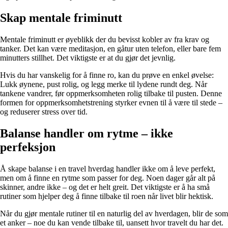
Skap mentale friminutt
Mentale friminutt er øyeblikk der du bevisst kobler av fra krav og
tanker. Det kan være meditasjon, en gåtur uten telefon, eller bare fem
minutters stillhet. Det viktigste er at du gjør det jevnlig.
Hvis du har vanskelig for å finne ro, kan du prøve en enkel øvelse:
Lukk øynene, pust rolig, og legg merke til lydene rundt deg. Når
tankene vandrer, før oppmerksomheten rolig tilbake til pusten. Denne
formen for oppmerksomhetstrening styrker evnen til å være til stede –
og reduserer stress over tid.
Balanse handler om rytme – ikke
perfeksjon
Å skape balanse i en travel hverdag handler ikke om å leve perfekt,
men om å finne en rytme som passer for deg. Noen dager går alt på
skinner, andre ikke – og det er helt greit. Det viktigste er å ha små
rutiner som hjelper deg å finne tilbake til roen når livet blir hektisk.
Når du gjør mentale rutiner til en naturlig del av hverdagen, blir de som
et anker – noe du kan vende tilbake til, uansett hvor travelt du har det.