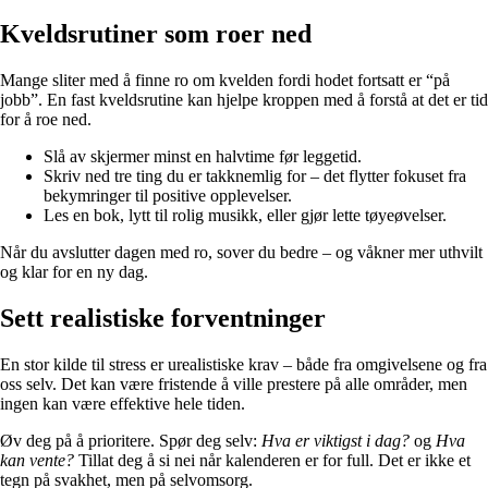
Kveldsrutiner som roer ned
Mange sliter med å finne ro om kvelden fordi hodet fortsatt er “på
jobb”. En fast kveldsrutine kan hjelpe kroppen med å forstå at det er tid
for å roe ned.
Slå av skjermer minst en halvtime før leggetid.
Skriv ned tre ting du er takknemlig for – det flytter fokuset fra
bekymringer til positive opplevelser.
Les en bok, lytt til rolig musikk, eller gjør lette tøyeøvelser.
Når du avslutter dagen med ro, sover du bedre – og våkner mer uthvilt
og klar for en ny dag.
Sett realistiske forventninger
En stor kilde til stress er urealistiske krav – både fra omgivelsene og fra
oss selv. Det kan være fristende å ville prestere på alle områder, men
ingen kan være effektive hele tiden.
Øv deg på å prioritere. Spør deg selv:
Hva er viktigst i dag?
og
Hva
kan vente?
Tillat deg å si nei når kalenderen er for full. Det er ikke et
tegn på svakhet, men på selvomsorg.