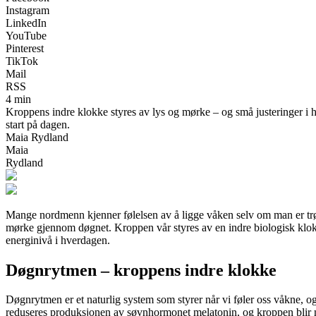
Instagram
LinkedIn
YouTube
Pinterest
TikTok
Mail
RSS
4 min
Kroppens indre klokke styres av lys og mørke – og små justeringer i h
start på dagen.
Maia Rydland
Maia
Rydland
Mange nordmenn kjenner følelsen av å ligge våken selv om man er trøtt
mørke gjennom døgnet. Kroppen vår styres av en indre biologisk klok
energinivå i hverdagen.
Døgnrytmen – kroppens indre klokke
Døgnrytmen er et naturlig system som styrer når vi føler oss våkne, og 
reduseres produksjonen av søvnhormonet melatonin, og kroppen blir m