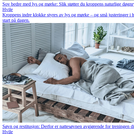
Sov bedre med lys og mørke: Slik støtter du kroppens naturlige døgn
Hvile
Kroppens indre klokke styres av lys og mørke – og små justeringer i h
start på dagen.
Søvn og restitusjon: Derfor er nattesøvnen avgjørende for treningen d
Hvile