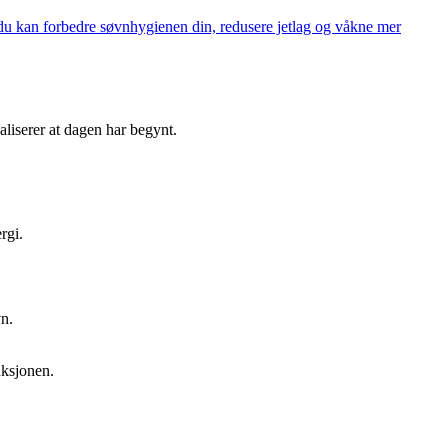
 du kan forbedre søvnhygienen din, redusere jetlag og våkne mer
aliserer at dagen har begynt.
rgi.
vn.
uksjonen.