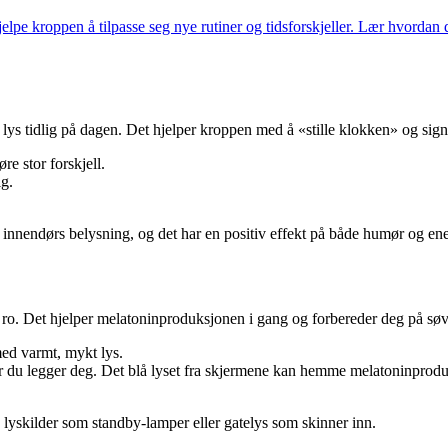
lpe kroppen å tilpasse seg nye rutiner og tidsforskjeller. Lær hvordan
 lys tidlig på dagen. Det hjelper kroppen med å «stille klokken» og sign
re stor forskjell.
ig.
innendørs belysning, og det har en positiv effekt på både humør og ene
 ro. Det hjelper melatoninproduksjonen i gang og forbereder deg på sø
med varmt, mykt lys.
ør du legger deg. Det blå lyset fra skjermene kan hemme melatoninprod
lyskilder som standby-lamper eller gatelys som skinner inn.