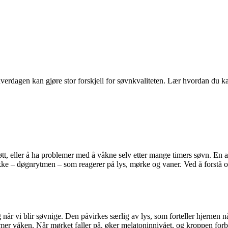
verdagen kan gjøre stor forskjell for søvnkvaliteten. Lær hvordan du ka
, eller å ha problemer med å våkne selv etter mange timers søvn. En av
ke – døgnrytmen – som reagerer på lys, mørke og vaner. Ved å forstå o
når vi blir søvnige. Den påvirkes særlig av lys, som forteller hjernen nå
er våken. Når mørket faller på, øker melatoninnivået, og kroppen forb