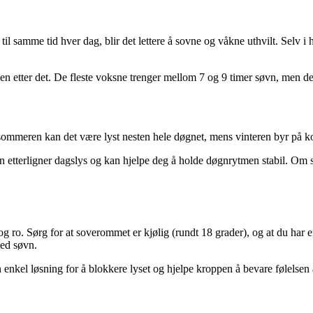
il samme tid hver dag, blir det lettere å sovne og våkne uthvilt. Selv i 
den etter det. De fleste voksne trenger mellom 7 og 9 timer søvn, men det 
ommeren kan det være lyst nesten hele døgnet, mens vinteren byr på ko
etterligner dagslys og kan hjelpe deg å holde døgnrytmen stabil. O
g ro. Sørg for at soverommet er kjølig (rundt 18 grader), og at du har
med søvn.
kel løsning for å blokkere lyset og hjelpe kroppen å bevare følelsen a