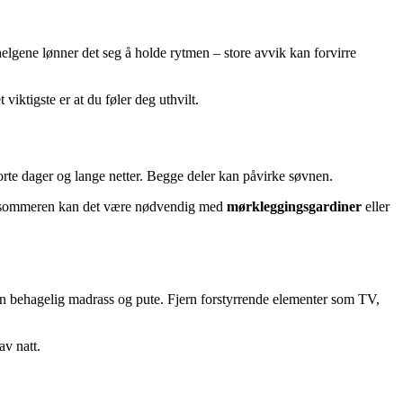
helgene lønner det seg å holde rytmen – store avvik kan forvirre
viktigste er at du føler deg uthvilt.
rte dager og lange netter. Begge deler kan påvirke søvnen.
m sommeren kan det være nødvendig med
mørkleggingsgardiner
eller
 en behagelig madrass og pute. Fjern forstyrrende elementer som TV,
v natt.