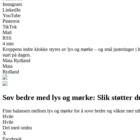
Instagram
LinkedIn
YouTube
Pinterest
TikTok
Mail
RSS
4 min
Kroppens indre klokke styres av lys og mørke – og små justeringer i h
start på dagen.
Maia Rydland
Maia
Rydland
Sov bedre med lys og mørke: Slik støtter 
Finn balansen mellom lys og mørke for å sove bedre og våkne mer uth
Hvile
Hvile
Del med omhu
X
Facebook