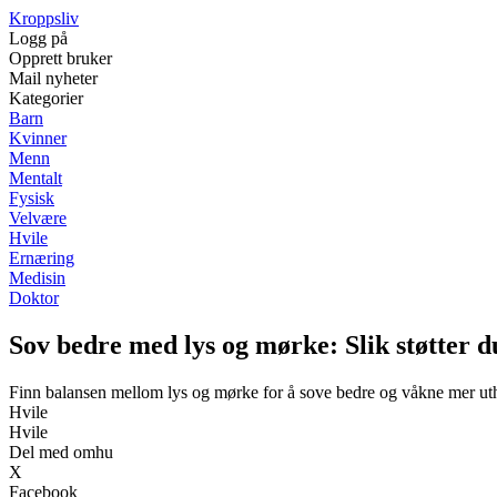
Kroppsliv
Logg på
Opprett bruker
Mail nyheter
Kategorier
Barn
Kvinner
Menn
Mentalt
Fysisk
Velvære
Hvile
Ernæring
Medisin
Doktor
Sov bedre med lys og mørke: Slik støtter 
Finn balansen mellom lys og mørke for å sove bedre og våkne mer uth
Hvile
Hvile
Del med omhu
X
Facebook