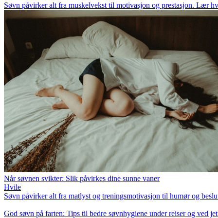
Søvn påvirker alt fra muskelvekst til motivasjon og prestasjon. Lær hv
Når søvnen svikter: Slik påvirkes dine sunne vaner
Hvile
Søvn påvirker alt fra matlyst og treningsmotivasjon til humør og bes
God søvn på farten: Tips til bedre søvnhygiene under reiser og ved jet