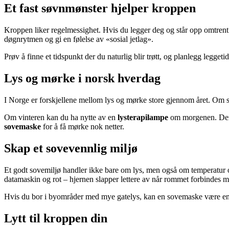
Et fast søvnmønster hjelper kroppen
Kroppen liker regelmessighet. Hvis du legger deg og står opp omtrent t
døgnrytmen og gi en følelse av «sosial jetlag».
Prøv å finne et tidspunkt der du naturlig blir trøtt, og planlegg leggeti
Lys og mørke i norsk hverdag
I Norge er forskjellene mellom lys og mørke store gjennom året. Om s
Om vinteren kan du ha nytte av en
lysterapilampe
om morgenen. Den 
sovemaske
for å få mørke nok netter.
Skap et sovevennlig miljø
Et godt sovemiljø handler ikke bare om lys, men også om temperatur o
datamaskin og rot – hjernen slapper lettere av når rommet forbindes 
Hvis du bor i byområder med mye gatelys, kan en sovemaske være en en
Lytt til kroppen din