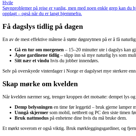
Hvile
Søvnproblemer på reise er vanlig, men med noen enkle grep kan du hje
opplagt – også når du er langt hjemmefra.
Få dagslys tidlig på dagen
En av de mest effektive måtene å støtte døgnrytmen på er å få naturlig
Gå en tur om morgenen
– 15–20 minutter ute i dagslys kan gjø
Åpne gardinene tidlig
– slipp inn så mye naturlig lys som mul
Sitt nær et vindu
hvis du jobber innendørs.
Selv på overskyede vinterdager i Norge er dagslyset mye sterkere enn 
Skap mørke om kvelden
Når kvelden nærmer seg, trenger kroppen det motsatte: dempet lys og
Demp belysningen
en time før leggetid – bruk gjerne lamper 
Unngå skjermer
som mobil, nettbrett og PC den siste timen f
Bruk nattmodus
på enhetene dine hvis du må bruke dem.
Et mørkt soverom er også viktig. Bruk mørkleggingsgardiner, og fjern 