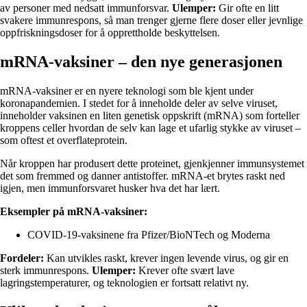
av personer med nedsatt immunforsvar.
Ulemper:
Gir ofte en litt
svakere immunrespons, så man trenger gjerne flere doser eller jevnlige
oppfriskningsdoser for å opprettholde beskyttelsen.
mRNA-vaksiner – den nye generasjonen
mRNA-vaksiner er en nyere teknologi som ble kjent under
koronapandemien. I stedet for å inneholde deler av selve viruset,
inneholder vaksinen en liten genetisk oppskrift (mRNA) som forteller
kroppens celler hvordan de selv kan lage et ufarlig stykke av viruset –
som oftest et overflateprotein.
Når kroppen har produsert dette proteinet, gjenkjenner immunsystemet
det som fremmed og danner antistoffer. mRNA-et brytes raskt ned
igjen, men immunforsvaret husker hva det har lært.
Eksempler på mRNA-vaksiner:
COVID-19-vaksinene fra Pfizer/BioNTech og Moderna
Fordeler:
Kan utvikles raskt, krever ingen levende virus, og gir en
sterk immunrespons.
Ulemper:
Krever ofte svært lave
lagringstemperaturer, og teknologien er fortsatt relativt ny.