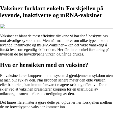
Vaksiner forklart enkelt: Forskjellen på
levende, inaktiverte og mRNA-vaksiner
Vaksiner er blant de mest effektive tiltakene vi har for å beskytte oss
mot alvorlige sykdommer. Men når man hører om ulike typer – som
levende, inaktiverte og mRNA-vaksiner – kan det være vanskelig å
forstå hva som egentlig skiller dem. Her får du en enkel forklaring på
hvordan de tre hovedtypene virker, og når de brukes.
Hva er hensikten med en vaksine?
En vaksine lærer kroppens immunsystem å gjenkjenne en sykdom uten
at man blir syk av den. Når kroppen senere møter den ekte virusen
eller bakterien, kan immunforsvaret reagere raskt og effektivt. Dette
skjer ved at vaksinen presenterer kroppen for en ufarlig del av
mikroorganismen – eller en etterligning av den.
Det finnes flere måter å gjøre dette på, og det er her forskjellen mellom
de tre hovedtypene vaksiner kommer inn.