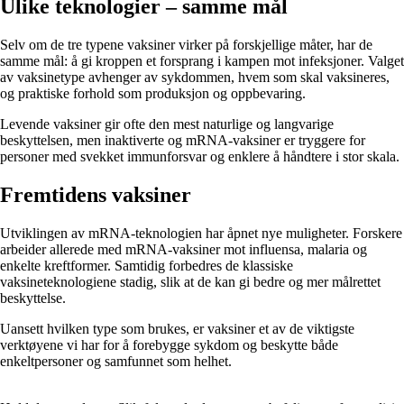
Ulike teknologier – samme mål
Selv om de tre typene vaksiner virker på forskjellige måter, har de
samme mål: å gi kroppen et forsprang i kampen mot infeksjoner. Valget
av vaksinetype avhenger av sykdommen, hvem som skal vaksineres,
og praktiske forhold som produksjon og oppbevaring.
Levende vaksiner gir ofte den mest naturlige og langvarige
beskyttelsen, men inaktiverte og mRNA-vaksiner er tryggere for
personer med svekket immunforsvar og enklere å håndtere i stor skala.
Fremtidens vaksiner
Utviklingen av mRNA-teknologien har åpnet nye muligheter. Forskere
arbeider allerede med mRNA-vaksiner mot influensa, malaria og
enkelte kreftformer. Samtidig forbedres de klassiske
vaksineteknologiene stadig, slik at de kan gi bedre og mer målrettet
beskyttelse.
Uansett hvilken type som brukes, er vaksiner et av de viktigste
verktøyene vi har for å forebygge sykdom og beskytte både
enkeltpersoner og samfunnet som helhet.