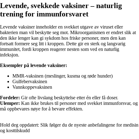
Levende, svekkede vaksiner – naturlig
trening for immunforsvaret
Levende vaksiner inneholder en svekket utgave av viruset eller
bakterien man vil beskytte seg mot. Mikroorganismen er endret slik at
den ikke lenger kan gi sykdom hos friske personer, men den kan
fortsatt formere seg litt i kroppen. Dette gir en sterk og langvarig
immunitet, fordi kroppen reagerer nesten som ved en naturlig
infeksjon.
Eksempler på levende vaksiner:
MMR-vaksinen (meslinger, kusma og røde hunder)
Gulfebervaksinen
Vannkoppevaksinen
Fordeler:
Gir ofte livslang beskyttelse etter én eller få doser.
Ulemper:
Kan ikke brukes til personer med svekket immunforsvar, og
må oppbevares nøye for å bevare effekten.
Hold deg oppdatert: Slik følger du de nyeste anbefalingene for medisin
og kosttilskudd