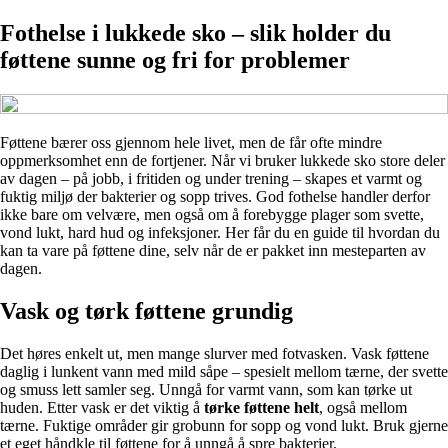
Fothelse i lukkede sko – slik holder du
føttene sunne og fri for problemer
Føttene bærer oss gjennom hele livet, men de får ofte mindre
oppmerksomhet enn de fortjener. Når vi bruker lukkede sko store deler
av dagen – på jobb, i fritiden og under trening – skapes et varmt og
fuktig miljø der bakterier og sopp trives. God fothelse handler derfor
ikke bare om velvære, men også om å forebygge plager som svette,
vond lukt, hard hud og infeksjoner. Her får du en guide til hvordan du
kan ta vare på føttene dine, selv når de er pakket inn mesteparten av
dagen.
Vask og tørk føttene grundig
Det høres enkelt ut, men mange slurver med fotvasken. Vask føttene
daglig i lunkent vann med mild såpe – spesielt mellom tærne, der svette
og smuss lett samler seg. Unngå for varmt vann, som kan tørke ut
huden. Etter vask er det viktig å
tørke føttene helt
, også mellom
tærne. Fuktige områder gir grobunn for sopp og vond lukt. Bruk gjerne
et eget håndkle til føttene for å unngå å spre bakterier.