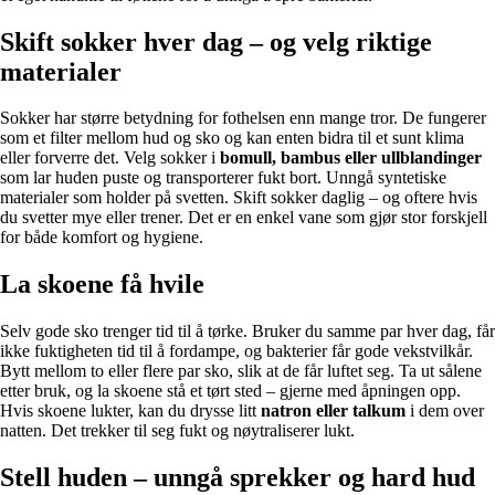
Skift sokker hver dag – og velg riktige
materialer
Sokker har større betydning for fothelsen enn mange tror. De fungerer
som et filter mellom hud og sko og kan enten bidra til et sunt klima
eller forverre det. Velg sokker i
bomull, bambus eller ullblandinger
som lar huden puste og transporterer fukt bort. Unngå syntetiske
materialer som holder på svetten. Skift sokker daglig – og oftere hvis
du svetter mye eller trener. Det er en enkel vane som gjør stor forskjell
for både komfort og hygiene.
La skoene få hvile
Selv gode sko trenger tid til å tørke. Bruker du samme par hver dag, får
ikke fuktigheten tid til å fordampe, og bakterier får gode vekstvilkår.
Bytt mellom to eller flere par sko, slik at de får luftet seg. Ta ut sålene
etter bruk, og la skoene stå et tørt sted – gjerne med åpningen opp.
Hvis skoene lukter, kan du drysse litt
natron eller talkum
i dem over
natten. Det trekker til seg fukt og nøytraliserer lukt.
Stell huden – unngå sprekker og hard hud