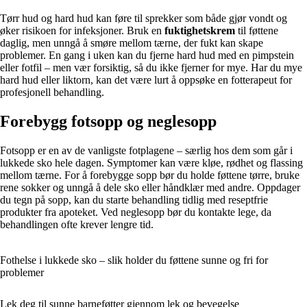
Tørr hud og hard hud kan føre til sprekker som både gjør vondt og
øker risikoen for infeksjoner. Bruk en
fuktighetskrem
til føttene
daglig, men unngå å smøre mellom tærne, der fukt kan skape
problemer. En gang i uken kan du fjerne hard hud med en pimpstein
eller fotfil – men vær forsiktig, så du ikke fjerner for mye. Har du mye
hard hud eller liktorn, kan det være lurt å oppsøke en fotterapeut for
profesjonell behandling.
Forebygg fotsopp og neglesopp
Fotsopp er en av de vanligste fotplagene – særlig hos dem som går i
lukkede sko hele dagen. Symptomer kan være kløe, rødhet og flassing
mellom tærne. For å forebygge sopp bør du holde føttene tørre, bruke
rene sokker og unngå å dele sko eller håndklær med andre. Oppdager
du tegn på sopp, kan du starte behandling tidlig med reseptfrie
produkter fra apoteket. Ved neglesopp bør du kontakte lege, da
behandlingen ofte krever lengre tid.
Fothelse i lukkede sko – slik holder du føttene sunne og fri for
problemer
Lek deg til sunne barneføtter gjennom lek og bevegelse