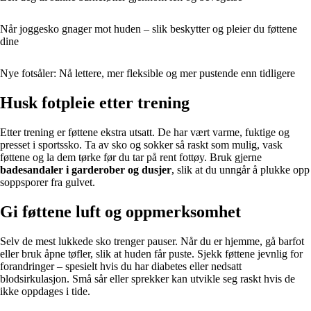
Når joggesko gnager mot huden – slik beskytter og pleier du føttene
dine
Nye fotsåler: Nå lettere, mer fleksible og mer pustende enn tidligere
Husk fotpleie etter trening
Etter trening er føttene ekstra utsatt. De har vært varme, fuktige og
presset i sportssko. Ta av sko og sokker så raskt som mulig, vask
føttene og la dem tørke før du tar på rent fottøy. Bruk gjerne
badesandaler i garderober og dusjer
, slik at du unngår å plukke opp
soppsporer fra gulvet.
Gi føttene luft og oppmerksomhet
Selv de mest lukkede sko trenger pauser. Når du er hjemme, gå barfot
eller bruk åpne tøfler, slik at huden får puste. Sjekk føttene jevnlig for
forandringer – spesielt hvis du har diabetes eller nedsatt
blodsirkulasjon. Små sår eller sprekker kan utvikle seg raskt hvis de
ikke oppdages i tide.