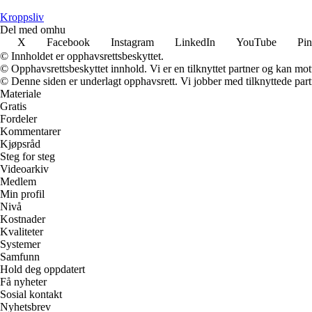
Kroppsliv
Del med omhu
X
Facebook
Instagram
LinkedIn
YouTube
Pin
© Innholdet er opphavsrettsbeskyttet.
© Opphavsrettsbeskyttet innhold. Vi er en tilknyttet partner og kan motta
© Denne siden er underlagt opphavsrett. Vi jobber med tilknyttede partne
Materiale
Gratis
Fordeler
Kommentarer
Kjøpsråd
Steg for steg
Videoarkiv
Medlem
Min profil
Nivå
Kostnader
Kvaliteter
Systemer
Samfunn
Hold deg oppdatert
Få nyheter
Sosial kontakt
Nyhetsbrev