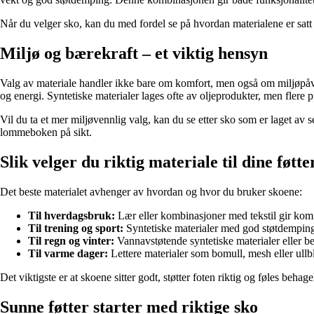
Når du velger sko, kan du med fordel se på hvordan materialene er sat
Miljø og bærekraft – et viktig hensyn
Valg av materiale handler ikke bare om komfort, men også om miljøpåv
og energi. Syntetiske materialer lages ofte av oljeprodukter, men flere pr
Vil du ta et mer miljøvennlig valg, kan du se etter sko som er laget av s
lommeboken på sikt.
Slik velger du riktig materiale til dine føtte
Det beste materialet avhenger av hvordan og hvor du bruker skoene:
Til hverdagsbruk:
Lær eller kombinasjoner med tekstil gir kom
Til trening og sport:
Syntetiske materialer med god støtdemping 
Til regn og vinter:
Vannavstøtende syntetiske materialer eller be
Til varme dager:
Lettere materialer som bomull, mesh eller ullbl
Det viktigste er at skoene sitter godt, støtter foten riktig og føles behag
Sunne føtter starter med riktige sko