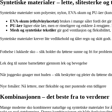
Syntetiske materialer – lette, slitesterke og
Syntetiske materialer som polyester, nylon, EVA-skum og PU-lær (kunstl
EVA-skum (ethylvinylacetat)
brukes i mange såler fordi det gir
PU-lær
ligner ekte lær, men er rimeligere og enklere å rengjøre. 
Mesh og syntetiske tekstiler
gir god ventilasjon og fleksibilite
Syntetiske materialer krever lite vedlikehold og tåler regn og skitt god
Fothelse i lukkede sko – slik holder du føttene sunne og fri for problem
Lek deg til sunne barneføtter gjennom lek og bevegelse
Når joggesko gnager mot huden – slik beskytter og pleier du føttene di
Nye fotsåler: Nå lettere, mer fleksible og mer pustende enn tidligere
Kombinasjonen – det beste fra to verdener
Mange moderne sko kombinerer naturlige og syntetiske materialer for å u
vekt og god støtdemping. Denne kombinasjonen gir både funksjonalitet 