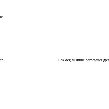
ne
er
Lek deg til sunne barneføtter gj