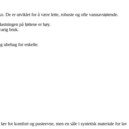
. De er utviklet for å være lette, robuste og ofte vannavstøtende.
lastningen på føttene er høy.
varig bruk.
og ubehag for enkelte.
ær for komfort og pusteevne, men en såle i syntetisk materiale for lav