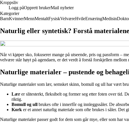
Kroppsliv
Logg på
Opprett bruker
Mail nyheter
Kategorier
Barn
Kvinner
Menn
Mentalt
Fysisk
Velvære
Hvile
Ernæring
Medisin
Dokto
Naturlig eller syntetisk? Forstå materialene
Når vi kjøper sko, fokuserer mange på utseende, pris og passform – men 
velvære står høyt på agendaen, er det verdt å forstå forskjellen mellom 
Naturlige materialer – pustende og behagel
Naturlige materialer som lær, semsket skinn, bomull og ull har vært bruk
Lær
er slitesterkt, fleksibelt og former seg etter foten over tid. 
riktig.
Bomull og ull
brukes ofte i innerfôr og innleggssåler. De absorb
Kork
er et annet naturlig materiale som ofte brukes i såler. Det g
Naturlige materialer passer godt for dem som går mye, eller som har varm