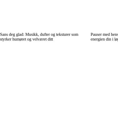
Sans deg glad: Musikk, dufter og teksturer som
Pauser med hensi
styrker humøret og velværet ditt
energien din i l