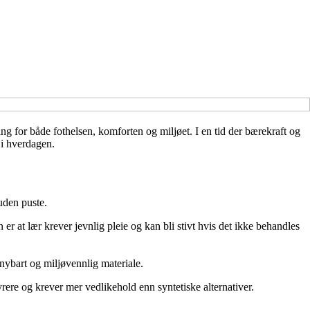
ng for både fothelsen, komforten og miljøet. I en tid der bærekraft og
 i hverdagen.
huden puste.
n er at lær krever jevnlig pleie og kan bli stivt hvis det ikke behandles
ornybart og miljøvennlig materiale.
rere og krever mer vedlikehold enn syntetiske alternativer.