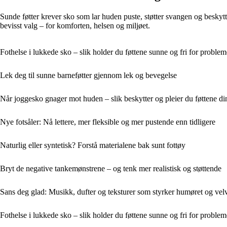
Sunde føtter krever sko som lar huden puste, støtter svangen og beskytter
bevisst valg – for komforten, helsen og miljøet.
Fothelse i lukkede sko – slik holder du føttene sunne og fri for problem
Lek deg til sunne barneføtter gjennom lek og bevegelse
Når joggesko gnager mot huden – slik beskytter og pleier du føttene di
Nye fotsåler: Nå lettere, mer fleksible og mer pustende enn tidligere
Naturlig eller syntetisk? Forstå materialene bak sunt fottøy
Bryt de negative tankemønstrene – og tenk mer realistisk og støttende
Sans deg glad: Musikk, dufter og teksturer som styrker humøret og velv
Fothelse i lukkede sko – slik holder du føttene sunne og fri for problem