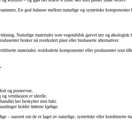
t sammen. En god balanse mellom naturlige og syntetiske komponenter ka
irkning. Naturlige materialer som vegetabilsk garvet lær og økologisk
odusenter bruker nå resirkulert plast eller biobaserte alternativer.
ertifiserte materialer, resirkulerte komponenter eller produsenter som til
r
fort og pusteevne.
og ventilasjon er ideelle.
handlet lær beskytter mot fukt.
andinger holder føttene kjølige.
elige – uansett om de er laget av naturlige, syntetiske eller kombinerte ma