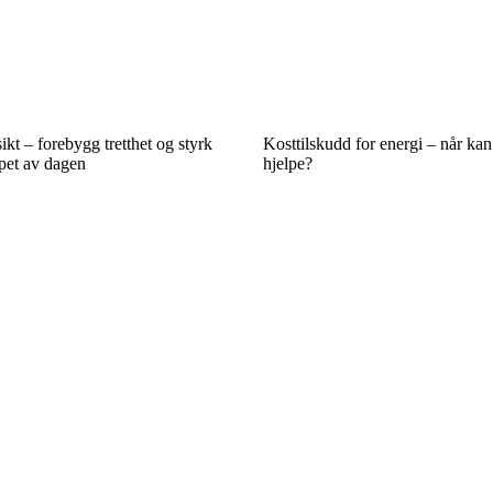
kt – forebygg tretthet og styrk
Kosttilskudd for energi – når kan
øpet av dagen
hjelpe?