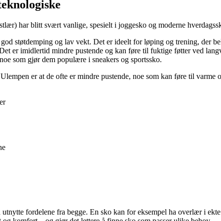
 teknologiske
ær) har blitt svært vanlige, spesielt i joggesko og moderne hverdagssko
 god støtdemping og lav vekt. Det er ideelt for løping og trening, der be
Det er imidlertid mindre pustende og kan føre til fuktige føtter ved lang
t, noe som gjør dem populære i sneakers og sportssko.
t. Ulempen er at de ofte er mindre pustende, noe som kan føre til varme 
er
ne
tnytte fordelene fra begge. En sko kan for eksempel ha overlær i ekte l
og komfort – og gjør det lettere å finne sko som passer ulike behov.