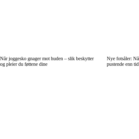
Når joggesko gnager mot huden – slik beskytter
Nye fotsåler: Nå
og pleier du føttene dine
pustende enn tid