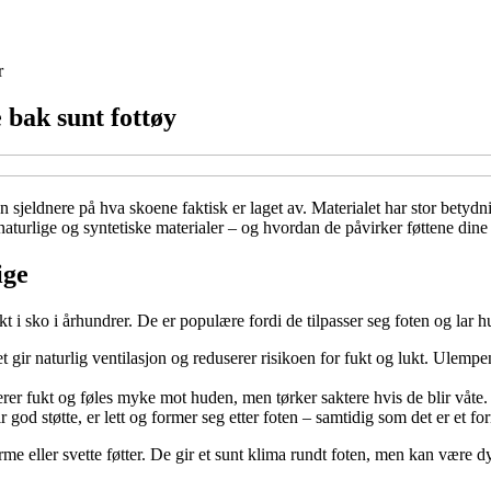
r
 bak sunt fottøy
sjeldnere på hva skoene faktisk er laget av. Materialet har stor betydni
naturlige og syntetiske materialer – og hvordan de påvirker føttene dine
ige
t i sko i århundrer. De er populære fordi de tilpasser seg foten og lar 
Det gir naturlig ventilasjon og reduserer risikoen for fukt og lukt. Ulempe
erer fukt og føles myke mot huden, men tørker saktere hvis de blir våte.
ir god støtte, er lett og former seg etter foten – samtidig som det er et f
e eller svette føtter. De gir et sunt klima rundt foten, men kan være dy