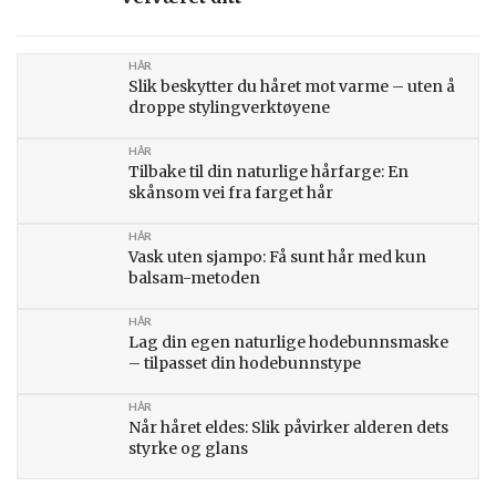
HÅR
Slik beskytter du håret mot varme – uten å
droppe stylingverktøyene
HÅR
Tilbake til din naturlige hårfarge: En
skånsom vei fra farget hår
HÅR
Vask uten sjampo: Få sunt hår med kun
balsam-metoden
HÅR
Lag din egen naturlige hodebunnsmaske
– tilpasset din hodebunnstype
HÅR
Når håret eldes: Slik påvirker alderen dets
styrke og glans