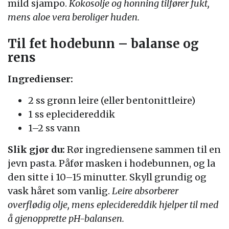
mild sjampo.
Kokosolje og honning tilfører fukt,
mens aloe vera beroliger huden.
Til fet hodebunn – balanse og
rens
Ingredienser:
2 ss grønn leire (eller bentonittleire)
1 ss eplecidereddik
1–2 ss vann
Slik gjør du:
Rør ingrediensene sammen til en
jevn pasta. Påfør masken i hodebunnen, og la
den sitte i 10–15 minutter. Skyll grundig og
vask håret som vanlig.
Leire absorberer
overflødig olje, mens eplecidereddik hjelper til med
å gjenopprette pH-balansen.