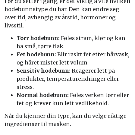
Før du setter i gang, er det viktig å vite hvilken
hodebunnstype du har. Den kan endre seg
over tid, avhengig av årstid, hormoner og
livsstil.
Tørr hodebunn:
Føles stram, klør og kan
ha små, tørre flak.
Fet hodebunn:
Blir raskt fet etter hårvask,
og håret mister lett volum.
Sensitiv hodebunn:
Reagerer lett på
produkter, temperaturendringer eller
stress.
Normal hodebunn:
Føles verken tørr eller
fet og krever kun lett vedlikehold.
Når du kjenner din type, kan du velge riktige
ingredienser til masken.