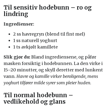
Til sensitiv hodebunn – ro og
lindring
Ingredienser:
2 ss havregryn (blend til fint mel)
1 ss naturell yoghurt
1 ts avkjølt kamillete
Slik gjør du:
Bland ingrediensene, og påfør
masken forsiktig i hodebunnen. La den virke i
15–20 minutter, og skyll deretter med lunkent
vann.
Havre og kamille virker beroligende, mens
yoghurt tilfører milde syrer som pleier huden.
Til normal hodebunn –
vedlikehold og glans