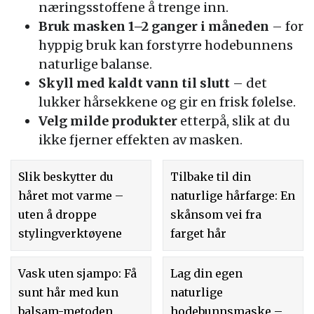
næringsstoffene å trenge inn.
Bruk masken 1–2 ganger i måneden
– for
hyppig bruk kan forstyrre hodebunnens
naturlige balanse.
Skyll med kaldt vann til slutt
– det
lukker hårsekkene og gir en frisk følelse.
Velg milde produkter
etterpå, slik at du
ikke fjerner effekten av masken.
Slik beskytter du
Tilbake til din
håret mot varme –
naturlige hårfarge: En
uten å droppe
skånsom vei fra
stylingverktøyene
farget hår
Vask uten sjampo: Få
Lag din egen
sunt hår med kun
naturlige
balsam-metoden
hodebunnsmaske –