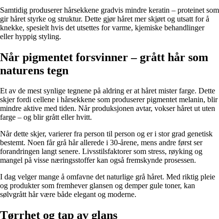
Samtidig produserer hårsekkene gradvis mindre keratin – proteinet som
gir håret styrke og struktur. Dette gjør håret mer skjørt og utsatt for å
knekke, spesielt hvis det utsettes for varme, kjemiske behandlinger
eller hyppig styling.
Når pigmentet forsvinner – grått hår som
naturens tegn
Et av de mest synlige tegnene på aldring er at håret mister farge. Dette
skjer fordi cellene i hårsekkene som produserer pigmentet melanin, blir
mindre aktive med tiden. Når produksjonen avtar, vokser håret ut uten
farge – og blir grått eller hvitt.
Når dette skjer, varierer fra person til person og er i stor grad genetisk
bestemt. Noen får grå hår allerede i 30-årene, mens andre først ser
forandringen langt senere. Livsstilsfaktorer som stress, røyking og
mangel på visse næringsstoffer kan også fremskynde prosessen.
I dag velger mange å omfavne det naturlige grå håret. Med riktig pleie
og produkter som fremhever glansen og demper gule toner, kan
sølvgrått hår være både elegant og moderne.
Tørrhet og tap av glans