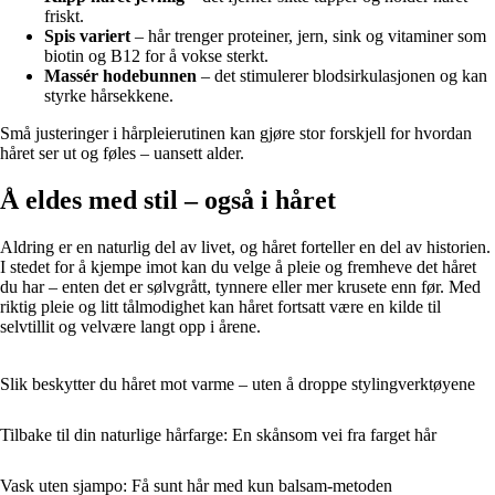
friskt.
Spis variert
– hår trenger proteiner, jern, sink og vitaminer som
biotin og B12 for å vokse sterkt.
Massér hodebunnen
– det stimulerer blodsirkulasjonen og kan
styrke hårsekkene.
Små justeringer i hårpleierutinen kan gjøre stor forskjell for hvordan
håret ser ut og føles – uansett alder.
Å eldes med stil – også i håret
Aldring er en naturlig del av livet, og håret forteller en del av historien.
I stedet for å kjempe imot kan du velge å pleie og fremheve det håret
du har – enten det er sølvgrått, tynnere eller mer krusete enn før. Med
riktig pleie og litt tålmodighet kan håret fortsatt være en kilde til
selvtillit og velvære langt opp i årene.
Slik beskytter du håret mot varme – uten å droppe stylingverktøyene
Tilbake til din naturlige hårfarge: En skånsom vei fra farget hår
Vask uten sjampo: Få sunt hår med kun balsam-metoden