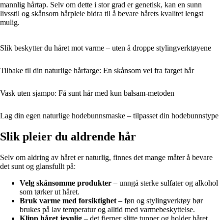
mannlig hårtap. Selv om dette i stor grad er genetisk, kan en sunn
livsstil og skånsom hårpleie bidra til å bevare hårets kvalitet lengst
mulig.
Slik beskytter du håret mot varme – uten å droppe stylingverktøyene
Tilbake til din naturlige hårfarge: En skånsom vei fra farget hår
Vask uten sjampo: Få sunt hår med kun balsam-metoden
Lag din egen naturlige hodebunnsmaske – tilpasset din hodebunnstype
Slik pleier du aldrende hår
Selv om aldring av håret er naturlig, finnes det mange måter å bevare
det sunt og glansfullt på:
Velg skånsomme produkter
– unngå sterke sulfater og alkohol
som tørker ut håret.
Bruk varme med forsiktighet
– føn og stylingverktøy bør
brukes på lav temperatur og alltid med varmebeskyttelse.
Klipp håret jevnlig
– det fjerner slitte tupper og holder håret