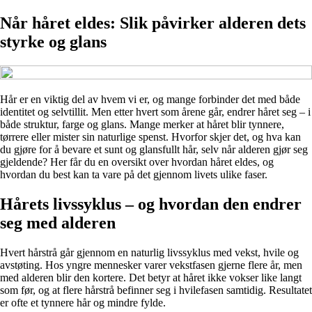
Når håret eldes: Slik påvirker alderen dets
styrke og glans
Hår er en viktig del av hvem vi er, og mange forbinder det med både
identitet og selvtillit. Men etter hvert som årene går, endrer håret seg – i
både struktur, farge og glans. Mange merker at håret blir tynnere,
tørrere eller mister sin naturlige spenst. Hvorfor skjer det, og hva kan
du gjøre for å bevare et sunt og glansfullt hår, selv når alderen gjør seg
gjeldende? Her får du en oversikt over hvordan håret eldes, og
hvordan du best kan ta vare på det gjennom livets ulike faser.
Hårets livssyklus – og hvordan den endrer
seg med alderen
Hvert hårstrå går gjennom en naturlig livssyklus med vekst, hvile og
avstøting. Hos yngre mennesker varer vekstfasen gjerne flere år, men
med alderen blir den kortere. Det betyr at håret ikke vokser like langt
som før, og at flere hårstrå befinner seg i hvilefasen samtidig. Resultatet
er ofte et tynnere hår og mindre fylde.