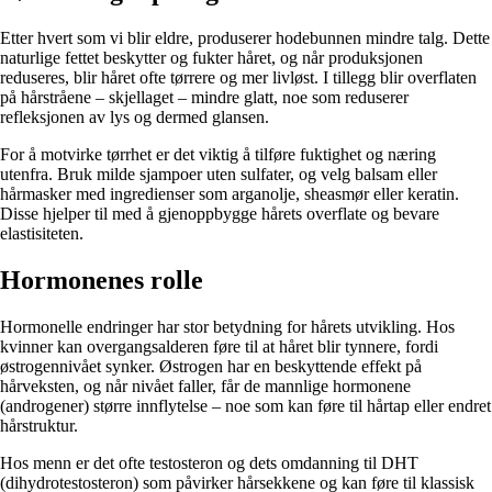
Etter hvert som vi blir eldre, produserer hodebunnen mindre talg. Dette
naturlige fettet beskytter og fukter håret, og når produksjonen
reduseres, blir håret ofte tørrere og mer livløst. I tillegg blir overflaten
på hårstråene – skjellaget – mindre glatt, noe som reduserer
refleksjonen av lys og dermed glansen.
For å motvirke tørrhet er det viktig å tilføre fuktighet og næring
utenfra. Bruk milde sjampoer uten sulfater, og velg balsam eller
hårmasker med ingredienser som arganolje, sheasmør eller keratin.
Disse hjelper til med å gjenoppbygge hårets overflate og bevare
elastisiteten.
Hormonenes rolle
Hormonelle endringer har stor betydning for hårets utvikling. Hos
kvinner kan overgangsalderen føre til at håret blir tynnere, fordi
østrogennivået synker. Østrogen har en beskyttende effekt på
hårveksten, og når nivået faller, får de mannlige hormonene
(androgener) større innflytelse – noe som kan føre til hårtap eller endret
hårstruktur.
Hos menn er det ofte testosteron og dets omdanning til DHT
(dihydrotestosteron) som påvirker hårsekkene og kan føre til klassisk