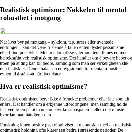
Realistisk optimisme: Nøkkelen til mental
robusthet i motgang
Når livet byr på motgang – sykdom, tap, stress eller uventede
endringer – kan det være fristende å falle i enten dyster pessimisme
eller blind positivitet. Men mellom disse ytterpunktene finnes en mer
bærekraftig vei: realistisk optimisme. Det handler om å bevare håpet og
troen på at ting kan bli bedre, samtidig som man ser virkeligheten slik
den faktisk er. Denne balansen er avgjørende for mental robusthet –
evnen til å stå støtt når livet rister.
Hva er realistisk optimisme?
Realistisk optimisme betyr ikke å fornekte problemer eller late som alt
er bra. Det handler om å erkjenne utfordringene, men samtidig holde
fast ved troen på at man kan påvirke situasjonen – eller i det minste
hvordan man håndterer den.
Forskning innen positiv psykologi viser at mennesker med en realistisk
optimistisk holdning ofte klarer seg bedre i stressende perioder. De