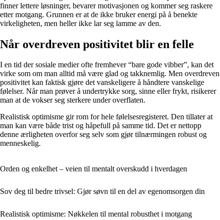
finner lettere løsninger, bevarer motivasjonen og kommer seg raskere
etter motgang. Grunnen er at de ikke bruker energi på å benekte
virkeligheten, men heller ikke lar seg lamme av den.
Når overdreven positivitet blir en felle
I en tid der sosiale medier ofte fremhever “bare gode vibber”, kan det
virke som om man alltid må være glad og takknemlig. Men overdreven
positivitet kan faktisk gjøre det vanskeligere å håndtere vanskelige
følelser. Når man prøver å undertrykke sorg, sinne eller frykt, risikerer
man at de vokser seg sterkere under overflaten.
Realistisk optimisme gir rom for hele følelsesregisteret. Den tillater at
man kan være både trist og håpefull på samme tid. Det er nettopp
denne ærligheten overfor seg selv som gjør tilnærmingen robust og
menneskelig.
Orden og enkelhet – veien til mentalt overskudd i hverdagen
Sov deg til bedre trivsel: Gjør søvn til en del av egenomsorgen din
Realistisk optimisme: Nøkkelen til mental robusthet i motgang