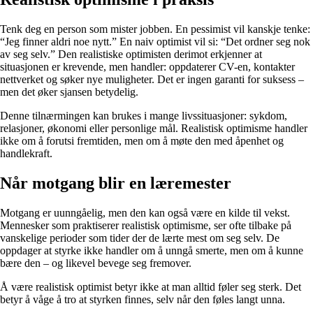
Tenk deg en person som mister jobben. En pessimist vil kanskje tenke:
“Jeg finner aldri noe nytt.” En naiv optimist vil si: “Det ordner seg nok
av seg selv.” Den realistiske optimisten derimot erkjenner at
situasjonen er krevende, men handler: oppdaterer CV-en, kontakter
nettverket og søker nye muligheter. Det er ingen garanti for suksess –
men det øker sjansen betydelig.
Denne tilnærmingen kan brukes i mange livssituasjoner: sykdom,
relasjoner, økonomi eller personlige mål. Realistisk optimisme handler
ikke om å forutsi fremtiden, men om å møte den med åpenhet og
handlekraft.
Når motgang blir en læremester
Motgang er uunngåelig, men den kan også være en kilde til vekst.
Mennesker som praktiserer realistisk optimisme, ser ofte tilbake på
vanskelige perioder som tider der de lærte mest om seg selv. De
oppdager at styrke ikke handler om å unngå smerte, men om å kunne
bære den – og likevel bevege seg fremover.
Å være realistisk optimist betyr ikke at man alltid føler seg sterk. Det
betyr å våge å tro at styrken finnes, selv når den føles langt unna.