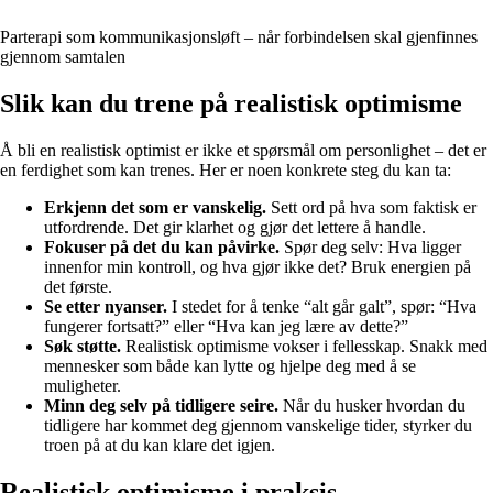
Parterapi som kommunikasjonsløft – når forbindelsen skal gjenfinnes
gjennom samtalen
Slik kan du trene på realistisk optimisme
Å bli en realistisk optimist er ikke et spørsmål om personlighet – det er
en ferdighet som kan trenes. Her er noen konkrete steg du kan ta:
Erkjenn det som er vanskelig.
Sett ord på hva som faktisk er
utfordrende. Det gir klarhet og gjør det lettere å handle.
Fokuser på det du kan påvirke.
Spør deg selv: Hva ligger
innenfor min kontroll, og hva gjør ikke det? Bruk energien på
det første.
Se etter nyanser.
I stedet for å tenke “alt går galt”, spør: “Hva
fungerer fortsatt?” eller “Hva kan jeg lære av dette?”
Søk støtte.
Realistisk optimisme vokser i fellesskap. Snakk med
mennesker som både kan lytte og hjelpe deg med å se
muligheter.
Minn deg selv på tidligere seire.
Når du husker hvordan du
tidligere har kommet deg gjennom vanskelige tider, styrker du
troen på at du kan klare det igjen.
Realistisk optimisme i praksis