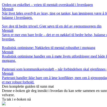
Orden og enkelhet – veien til mentalt overskudd i hverdagen
Mentalt
Når livet føles overfylt av krav, ting og tanker, kan løsningen være å
balanse i hverdagen.
Sov deg til bedre trivsel: Gjør søvn til en del av egenomsorgen din
Mentalt
Søvn er mer enn bare hvile – det er en nøkkel til bedre helse, balanse 
hverdag.
Realistisk optimisme: Nøkkelen til mental robusthet i motgang
Mentalt
Realistisk optimisme handler om å møte livets utfordringer med både 
motgang.
Parterapi som kommunikasjonsløft – når forbindelsen skal gjenfinne
Mentalt
Parterapi handler ikke bare om å løse konflikter, men om å gjenoppd
et mer robust forhold.
Den komplette guiden til sunn mat
Denne e-boken gir deg innsikt i hvordan du kan sette sammen en sunn k
velvære.
Ta tak i e-boken nå