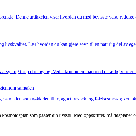
 forenkle. Denne artikkelen viser hvordan du med bevisste valg, ryddige
og livskvalitet. Lær hvordan du kan gjøre søvn til en naturlig del av egen
klarsyn og tro på fremgang. Ved å kombinere håp med en ærlig vurderin
s gjennom samtalen
age samtalen som nøkkelen til trygghet, respekt og følelsesmessig kon
ostholdsplan som passer din livsstil. Med oppskrifter, måltidsplaner og