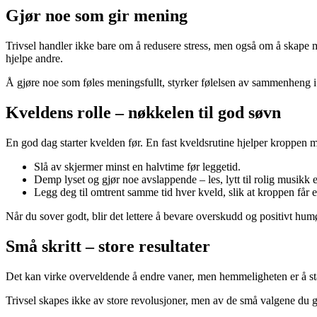
Gjør noe som gir mening
Trivsel handler ikke bare om å redusere stress, men også om å skape
hjelpe andre.
Å gjøre noe som føles meningsfullt, styrker følelsen av sammenheng i hv
Kveldens rolle – nøkkelen til god søvn
En god dag starter kvelden før. En fast kveldsrutine hjelper kroppen 
Slå av skjermer minst en halvtime før leggetid.
Demp lyset og gjør noe avslappende – les, lytt til rolig musikk e
Legg deg til omtrent samme tid hver kveld, slik at kroppen får e
Når du sover godt, blir det lettere å bevare overskudd og positivt h
Små skritt – store resultater
Det kan virke overveldende å endre vaner, men hemmeligheten er å start
Trivsel skapes ikke av store revolusjoner, men av de små valgene du gje