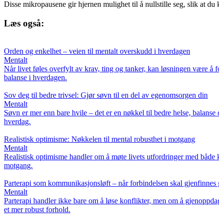
Disse mikropausene gir hjernen mulighet til å nullstille seg, slik at d
Læs også:
Orden og enkelhet – veien til mentalt overskudd i hverdagen
Mentalt
Når livet føles overfylt av krav, ting og tanker, kan løsningen være å
balanse i hverdagen.
Sov deg til bedre trivsel: Gjør søvn til en del av egenomsorgen din
Mentalt
Søvn er mer enn bare hvile – det er en nøkkel til bedre helse, balanse 
hverdag.
Realistisk optimisme: Nøkkelen til mental robusthet i motgang
Mentalt
Realistisk optimisme handler om å møte livets utfordringer med både 
motgang.
Parterapi som kommunikasjonsløft – når forbindelsen skal gjenfinne
Mentalt
Parterapi handler ikke bare om å løse konflikter, men om å gjenoppd
et mer robust forhold.