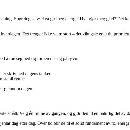
 mening. Spør deg selv: Hva gir meg energi? Hva gjør meg glad? Det ka
erdagen. Det trenger ikke være stort – det viktigste er at du prioriterer
med å roe seg ned og forberede seg på søvn.
ller skriv ned dagens tanker.
n stabil rytme.
umør gjennom dagen.
e smått. Velg én rutine av gangen, og gjør den til en naturlig del av d
ntar dag etter dag. Over tid blir de til et solid fundament av ro, energi