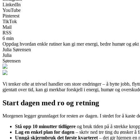
LinkedIn
YouTube
Pinterest
TikTok
Mail
RSS
6 min
Oppdag hvordan enkle rutiner kan gi mer energi, bedre humør og økt tr
Julia Sørensen
Julia
Sørensen
Vi tenker ofte at trivsel handler om store endringer – å bytte jobb, fly
gjentatt over tid, kan gi merkbar forskjell i energi, humør og overskud
Start dagen med ro og retning
Morgenen legger grunnlaget for resten av dagen. I stedet for å kaste de
Stå opp 10 minutter tidligere
og bruk tiden på å strekke kroppe
Lag en enkel plan for dagen
– skriv ned tre ting du ønsker å f
Unngå skjermbruk det første kvarteret
– det gir hjernen en m