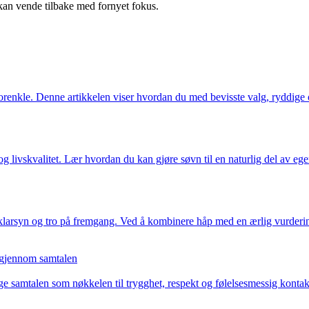
u kan vende tilbake med fornyet fokus.
 forenkle. Denne artikkelen viser hvordan du med bevisste valg, ryddige
og livskvalitet. Lær hvordan du kan gjøre søvn til en naturlig del av egen
klarsyn og tro på fremgang. Ved å kombinere håp med en ærlig vurderin
s gjennom samtalen
age samtalen som nøkkelen til trygghet, respekt og følelsesmessig kon