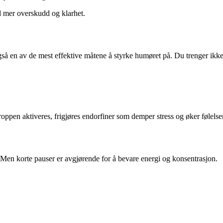
d mer overskudd og klarhet.
gså en av de mest effektive måtene å styrke humøret på. Du trenger ikk
kroppen aktiveres, frigjøres endorfiner som demper stress og øker følels
 Men korte pauser er avgjørende for å bevare energi og konsentrasjon.