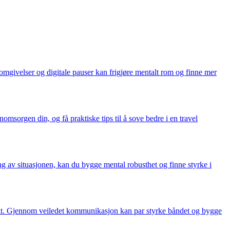
 omgivelser og digitale pauser kan frigjøre mentalt rom og finne mer
omsorgen din, og få praktiske tips til å sove bedre i en travel
g av situasjonen, kan du bygge mental robusthet og finne styrke i
takt. Gjennom veiledet kommunikasjon kan par styrke båndet og bygge