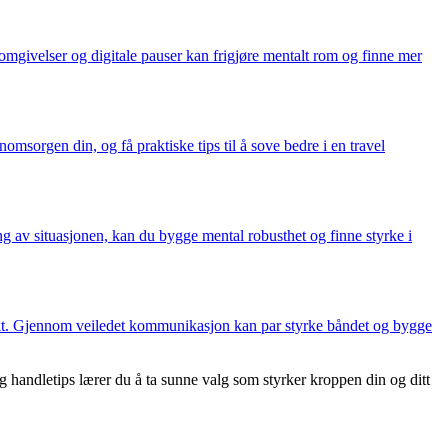
 omgivelser og digitale pauser kan frigjøre mentalt rom og finne mer
omsorgen din, og få praktiske tips til å sove bedre i en travel
g av situasjonen, kan du bygge mental robusthet og finne styrke i
takt. Gjennom veiledet kommunikasjon kan par styrke båndet og bygge
 handletips lærer du å ta sunne valg som styrker kroppen din og ditt