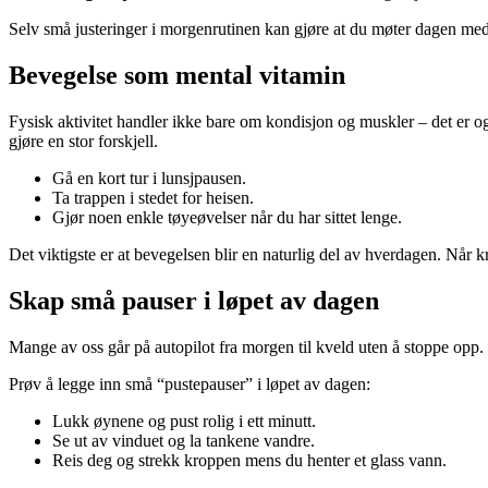
Selv små justeringer i morgenrutinen kan gjøre at du møter dagen me
Bevegelse som mental vitamin
Fysisk aktivitet handler ikke bare om kondisjon og muskler – det er o
gjøre en stor forskjell.
Gå en kort tur i lunsjpausen.
Ta trappen i stedet for heisen.
Gjør noen enkle tøyeøvelser når du har sittet lenge.
Det viktigste er at bevegelsen blir en naturlig del av hverdagen. Når 
Skap små pauser i løpet av dagen
Mange av oss går på autopilot fra morgen til kveld uten å stoppe opp.
Prøv å legge inn små “pustepauser” i løpet av dagen:
Lukk øynene og pust rolig i ett minutt.
Se ut av vinduet og la tankene vandre.
Reis deg og strekk kroppen mens du henter et glass vann.