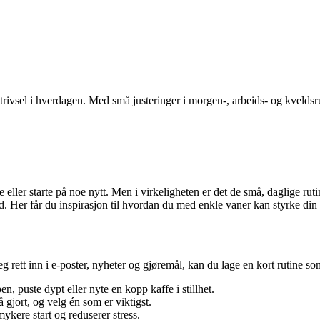
ivsel i hverdagen. Med små justeringer i morgen-, arbeids- og kveldsru
tte eller starte på noe nytt. Men i virkeligheten er det de små, daglige r
d. Her får du inspirasjon til hvordan du med enkle vaner kan styrke din d
g rett inn i e-poster, nyheter og gjøremål, kan du lage en kort rutine so
n, puste dypt eller nyte en kopp kaffe i stillhet.
å gjort, og velg én som er viktigst.
ykere start og reduserer stress.