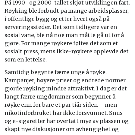
På 1990- og 2000-tallet skjøt utviklingen fart.
Røyking ble forbudt på mange arbeidsplasser,
i offentlige bygg og etter hvert også på
serveringssteder. Det som tidligere var en
sosial vane, ble nå noe man måtte gå ut for å
gjøre. For mange røykere føltes det som et
sosialt press, mens ikke-røykere opplevde det
som en lettelse.
Samtidig begynte færre unge å røyke.
Kampanjer, høyere priser og endrede normer
gjorde røyking mindre attraktivt. I dag er det
langt færre ungdommer som begynner å
røyke enn for bare et par tiår siden – men
nikotinforbruket har ikke forsvunnet. Snus
og e-sigaretter har overtatt mye av plassen og
skapt nye diskusjoner om avhengighet og