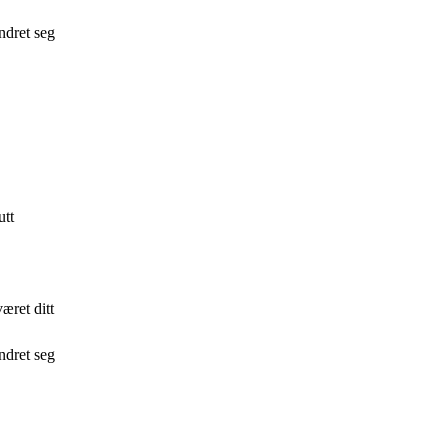
ndret seg
utt
æret ditt
ndret seg