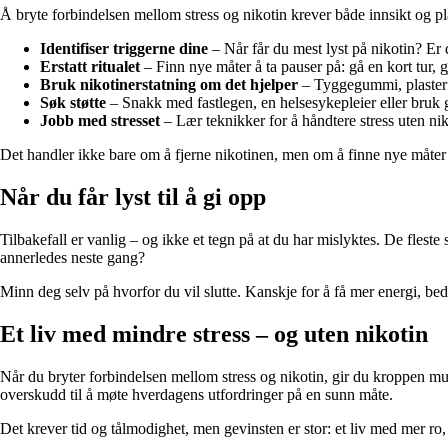
Å bryte forbindelsen mellom stress og nikotin krever både innsikt og p
Identifiser triggerne dine
– Når får du mest lyst på nikotin? Er d
Erstatt ritualet
– Finn nye måter å ta pauser på: gå en kort tur, gj
Bruk nikotinerstatning om det hjelper
– Tyggegummi, plaster e
Søk støtte
– Snakk med fastlegen, en helsesykepleier eller bruk 
Jobb med stresset
– Lær teknikker for å håndtere stress uten nik
Det handler ikke bare om å fjerne nikotinen, men om å finne nye måter 
Når du får lyst til å gi opp
Tilbakefall er vanlig – og ikke et tegn på at du har mislyktes. De fleste
annerledes neste gang?
Minn deg selv på hvorfor du vil slutte. Kanskje for å få mer energi, bedre
Et liv med mindre stress – og uten nikotin
Når du bryter forbindelsen mellom stress og nikotin, gir du kroppen mul
overskudd til å møte hverdagens utfordringer på en sunn måte.
Det krever tid og tålmodighet, men gevinsten er stor: et liv med mer ro,