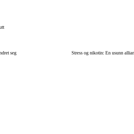
utt
ndret seg
Stress og nikotin: En usunn allia