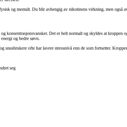
ysisk og mentalt. Du blir avhengig av nikotinens virkning, men også av r
tet og konsentrasjonsvansker. Det er helt normalt og skyldes at kroppen 
 energi og bedre søvn.
re og snusbrukere ofte har lavere stressnivå enn de som fortsetter. Kropp
ndret seg