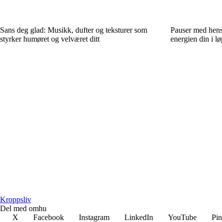
Sans deg glad: Musikk, dufter og teksturer som
Pauser med hensi
styrker humøret og velværet ditt
energien din i l
Kroppsliv
Del med omhu
X
Facebook
Instagram
LinkedIn
YouTube
Pin