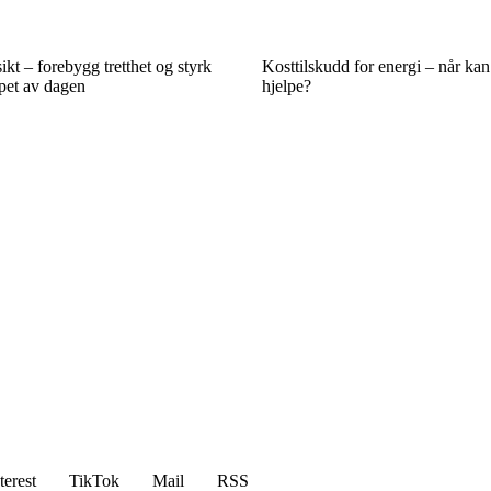
kt – forebygg tretthet og styrk
Kosttilskudd for energi – når kan
øpet av dagen
hjelpe?
terest
TikTok
Mail
RSS