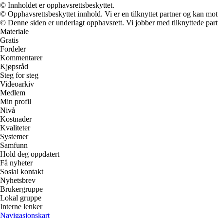
© Innholdet er opphavsrettsbeskyttet.
© Opphavsrettsbeskyttet innhold. Vi er en tilknyttet partner og kan motta
© Denne siden er underlagt opphavsrett. Vi jobber med tilknyttede partne
Materiale
Gratis
Fordeler
Kommentarer
Kjøpsråd
Steg for steg
Videoarkiv
Medlem
Min profil
Nivå
Kostnader
Kvaliteter
Systemer
Samfunn
Hold deg oppdatert
Få nyheter
Sosial kontakt
Nyhetsbrev
Brukergruppe
Lokal gruppe
Interne lenker
Navigasjonskart