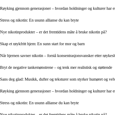
Røyking gjennom generasjoner – hvordan holdninger og kulturer har e
Stress og nikotin: En usunn allianse du kan bryte
Nye nikotinprodukter – er det fremtidens måte å bruke nikotin på?
Skap et røykfritt hjem: En sunn start for mor og barn
Når hjernen savner nikotin – forstå konsentrasjonsvansker etter røykesl
Bryt de negative tankemønstrene – og tenk mer realistisk og støttende
Sans deg glad: Musikk, dufter og teksturer som styrker humøret og velv
Røyking gjennom generasjoner – hvordan holdninger og kulturer har e
Stress og nikotin: En usunn allianse du kan bryte
Nye nikotinprodukter – er det fremtidens måte å bruke nikotin på?