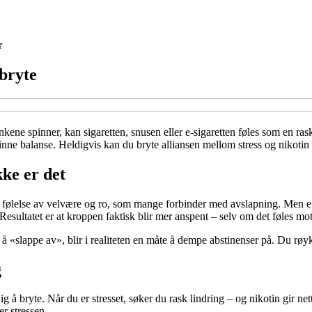
r
 bryte
ene spinner, kan sigaretten, snusen eller e-sigaretten føles som en rask 
finne balanse. Heldigvis kan du bryte alliansen mellom stress og nikoti
kke er det
g følelse av velvære og ro, som mange forbinder med avslapning. Men effe
esultatet er at kroppen faktisk blir mer anspent – selv om det føles mot
 å «slappe av», blir i realiteten en måte å dempe abstinenser på. Du røyk
g
 å bryte. Når du er stresset, søker du rask lindring – og nikotin gir net
er stressen.