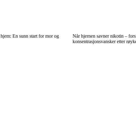
t hjem: En sunn start for mor og
Når hjernen savner nikotin – fors
konsentrasjonsvansker etter røyke