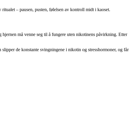
itualet – pausen, pusten, følelsen av kontroll midt i kaoset.
og hjernen må venne seg til å fungere uten nikotinens påvirkning. Etter
en slipper de konstante svingningene i nikotin og stresshormoner, og får