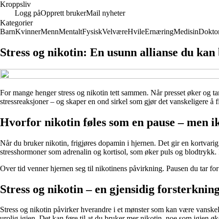
Kroppsliv
Logg på
Opprett bruker
Mail nyheter
Kategorier
Barn
Kvinner
Menn
Mentalt
Fysisk
Velvære
Hvile
Ernæring
Medisin
Dokto
Stress og nikotin: En usunn allianse du kan
For mange henger stress og nikotin tett sammen. Når presset øker og tank
stressreaksjoner – og skaper en ond sirkel som gjør det vanskeligere å 
Hvorfor nikotin føles som en pause – men i
Når du bruker nikotin, frigjøres dopamin i hjernen. Det gir en kortvari
stresshormoner som adrenalin og kortisol, som øker puls og blodtrykk. R
Over tid venner hjernen seg til nikotinens påvirkning. Pausen du tar for
Stress og nikotin – en gjensidig forsterknin
Stress og nikotin påvirker hverandre i et mønster som kan være vanskelig
urolig igjen. Det kan føre til at du bruker mer nikotin, noe som igjen øk