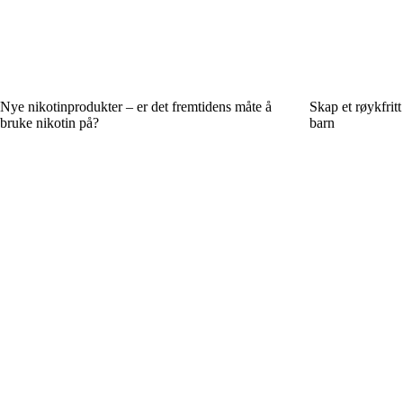
Nye nikotinprodukter – er det fremtidens måte å
Skap et røykfrit
bruke nikotin på?
barn