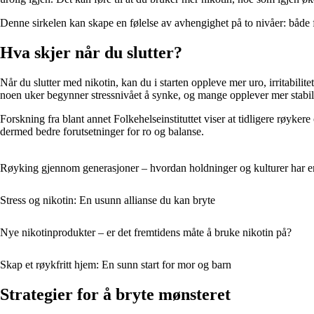
Denne sirkelen kan skape en følelse av avhengighet på to nivåer: både f
Hva skjer når du slutter?
Når du slutter med nikotin, kan du i starten oppleve mer uro, irritabili
noen uker begynner stressnivået å synke, og mange opplever mer stabil
Forskning fra blant annet Folkehelseinstituttet viser at tidligere røyke
dermed bedre forutsetninger for ro og balanse.
Røyking gjennom generasjoner – hvordan holdninger og kulturer har e
Stress og nikotin: En usunn allianse du kan bryte
Nye nikotinprodukter – er det fremtidens måte å bruke nikotin på?
Skap et røykfritt hjem: En sunn start for mor og barn
Strategier for å bryte mønsteret