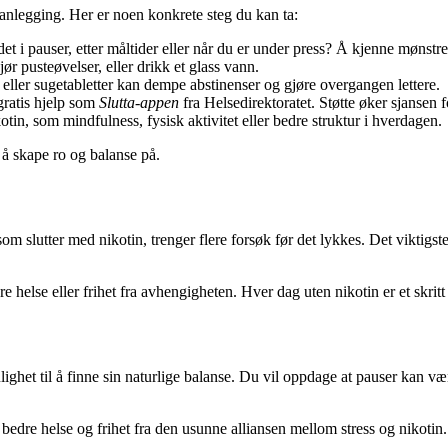
lanlegging. Her er noen konkrete steg du kan ta:
et i pauser, etter måltider eller når du er under press? Å kjenne mønstre
ør pusteøvelser, eller drikk et glass vann.
ller sugetabletter kan dempe abstinenser og gjøre overgangen lettere.
gratis hjelp som
Slutta-appen
fra Helsedirektoratet. Støtte øker sjansen f
otin, som mindfulness, fysisk aktivitet eller bedre struktur i hverdagen.
å skape ro og balanse på.
 som slutter med nikotin, trenger flere forsøk før det lykkes. Det viktig
 helse eller frihet fra avhengigheten. Hver dag uten nikotin er et skritt m
ighet til å finne sin naturlige balanse. Du vil oppdage at pauser kan væ
 bedre helse og frihet fra den usunne alliansen mellom stress og nikotin.