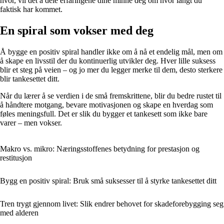
hvor, vil det å dele erfaringene dine minne deg om hvor langt du
faktisk har kommet.
En spiral som vokser med deg
Å bygge en positiv spiral handler ikke om å nå et endelig mål, men om
å skape en livsstil der du kontinuerlig utvikler deg. Hver lille suksess
blir et steg på veien – og jo mer du legger merke til dem, desto sterkere
blir tankesettet ditt.
Når du lærer å se verdien i de små fremskrittene, blir du bedre rustet til
å håndtere motgang, bevare motivasjonen og skape en hverdag som
føles meningsfull. Det er slik du bygger et tankesett som ikke bare
varer – men vokser.
Makro vs. mikro: Næringsstoffenes betydning for prestasjon og
restitusjon
Bygg en positiv spiral: Bruk små suksesser til å styrke tankesettet ditt
Tren trygt gjennom livet: Slik endrer behovet for skadeforebygging seg
med alderen