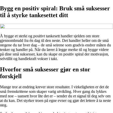
Bygg en positiv spiral: Bruk små suksesser
til å styrke tankesettet ditt
Å bygge et sterkt og positivt tankesett handler sjelden om store
gjennombrudd fra én dag til den neste. Det handler heller om de små
stegene du tar hver dag – de små seirene som gradvis endrer måten du
tenker og handler på. Når du lærer å legge merke til og bygge videre
på dine små suksesser, kan du skape en positiv spiral der motivasjon,
selvtillit og handlekraft vokser i takt.
Hvorfor små suksesser gjør en stor
forskjell
Mange tror at endring krever store resultater. I virkeligheten er det de
små fremskrittene som skaper varig utvikling. Hver gang du lykkes
med noe – uansett hvor lite det er – sender du et signal til deg selv om
at du kan. Det styrker troen på egne evner og gjør det lettere å ta neste
steg.