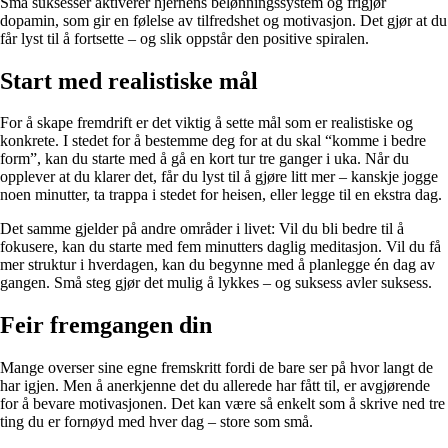
Små suksesser aktiverer hjernens belønningssystem og frigjør
dopamin, som gir en følelse av tilfredshet og motivasjon. Det gjør at du
får lyst til å fortsette – og slik oppstår den positive spiralen.
Start med realistiske mål
For å skape fremdrift er det viktig å sette mål som er realistiske og
konkrete. I stedet for å bestemme deg for at du skal “komme i bedre
form”, kan du starte med å gå en kort tur tre ganger i uka. Når du
opplever at du klarer det, får du lyst til å gjøre litt mer – kanskje jogge
noen minutter, ta trappa i stedet for heisen, eller legge til en ekstra dag.
Det samme gjelder på andre områder i livet: Vil du bli bedre til å
fokusere, kan du starte med fem minutters daglig meditasjon. Vil du få
mer struktur i hverdagen, kan du begynne med å planlegge én dag av
gangen. Små steg gjør det mulig å lykkes – og suksess avler suksess.
Feir fremgangen din
Mange overser sine egne fremskritt fordi de bare ser på hvor langt de
har igjen. Men å anerkjenne det du allerede har fått til, er avgjørende
for å bevare motivasjonen. Det kan være så enkelt som å skrive ned tre
ting du er fornøyd med hver dag – store som små.