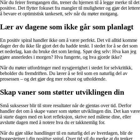
Når du feirer fremgangen din, trener du hjernen til å legge merke til det
positive. Det flytter fokuset fra mangler til muligheter og gjør det lettere
å bevare et optimistisk tankesett, selv når du møter motgang.
Lær av dagene som ikke går som planlagt
En positiv spiral handler ikke om å være perfekt. Det vil alltid komme
dager der du ikke får gjort det du hadde tenkt. I stedet for å se det som
et nederlag, kan du bruke det som læring. Spør deg selv: Hva kan jeg
gjøre annerledes i morgen? Hva fungerte, og hva gjorde ikke?
Når du møter utfordringer med nysgjerrighet i stedet for selvkritikk,
beholder du fremdriften. Du lærer å se feil som en naturlig del av
prosessen – og det gjør deg mer robust og utholdende.
Skap vaner som støtter utviklingen din
Små suksesser blir til store resultater når de gjentas over tid. Derfor
handler det om å skape vaner som støtter utviklingen din. Det kan være
å starte dagen med en kort refleksjon, skrive ned målene dine, eller
avslutte dagen med å notere hva du er takknemlig for.
Når du gjør slike handlinger til en naturlig del av hverdagen, blir de
byggesteiner i din positive spiral. Over tid vil du merke at du tenker