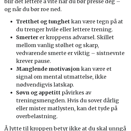
blir det lettere å vite når du bør presse deg –
og når du bør roe ned.
Tretthet og tunghet
kan være tegn på at
du trenger hvile eller lettere trening.
Smerter
er kroppens advarsel. Skillet
mellom vanlig stølhet og skarp,
vedvarende smerte er viktig – sistnevnte
krever pause.
Manglende motivasjon
kan være et
signal om mental utmattelse, ikke
nødvendigvis latskap.
Søvn og appetitt
påvirkes av
treningsmengden. Hvis du sover dårlig
eller mister matlysten, kan det tyde på
overbelastning.
Å lytte til kroppen betyr ikke at du skal unngå