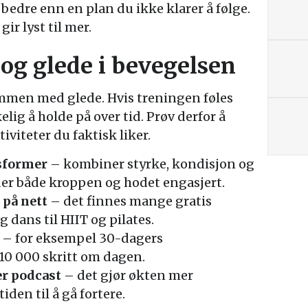
 bedre enn en plan du ikke klarer å følge.
r lyst til mer.
 og glede i bevegelsen
mmen med glede. Hvis treningen føles
elig å holde på over tid. Prøv derfor å
iviteter du faktisk liker.
sformer
– kombiner styrke, kondisjon og
der både kroppen og hodet engasjert.
 på nett
– det finnes mange gratis
g dans til HIIT og pilates.
– for eksempel 30-dagers
 10 000 skritt om dagen.
r podcast
– det gjør økten mer
den til å gå fortere.