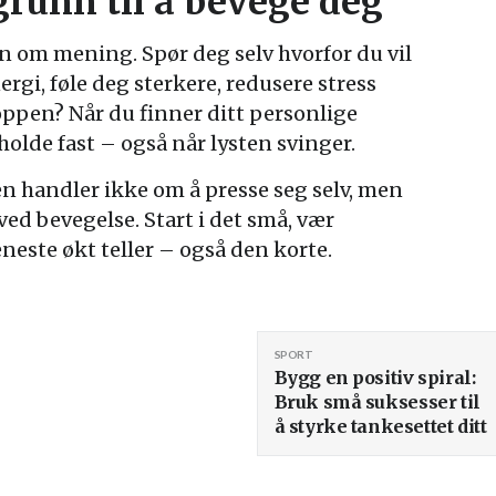
grunn til å bevege deg
on om mening. Spør deg selv hvorfor du vil
nergi, føle deg sterkere, redusere stress
roppen? Når du finner ditt personlige
å holde fast – også når lysten svinger.
en handler ikke om å presse seg selv, men
d bevegelse. Start i det små, vær
neste økt teller – også den korte.
SPORT
Bygg en positiv spiral:
Bruk små suksesser til
å styrke tankesettet ditt