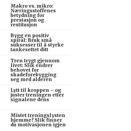
Makro vs. mikro:
Næringsstoffenes
betydning for
prestasjon og
restitusjon
Bygg en positiv
spiral: Bruk små
suksesser til å styrke
tankesettet ditt
Tren trygt gjennom
livet: Slik endrer
behovet for
skadeforebygging
seg med alderen
Lytt til kroppen – og
juster treningen etter
signalene dens
Mistet treningslysten
hjemme? Slik finner
du motivasjonen igjen