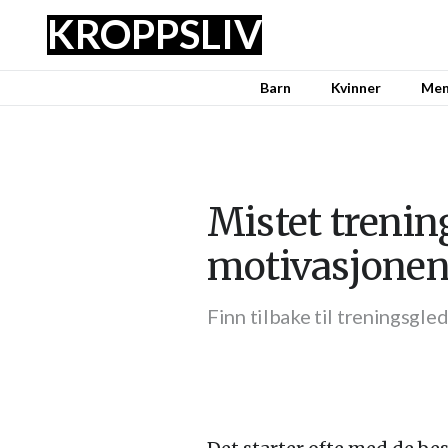
KROPPSLIV
Barn
Kvinner
Me
Mistet trenin
motivasjonen
Finn tilbake til treningsgl