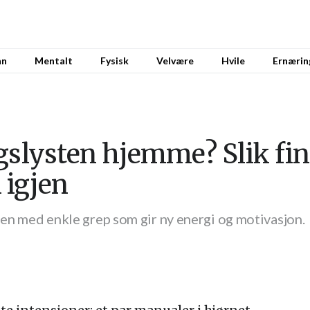
nn
Mentalt
Fysisk
Velvære
Hvile
Ernærin
gslysten hjemme? Slik fi
 igjen
eden med enkle grep som gir ny energi og motivasjon.