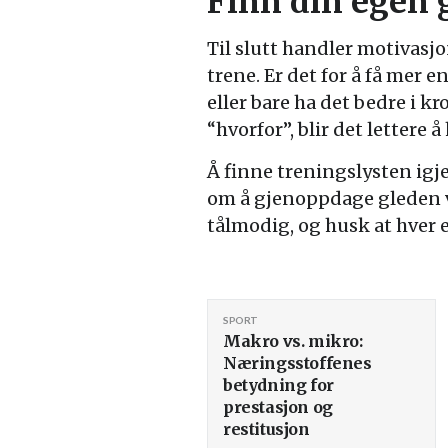
Finn din egen 
Til slutt handler motivasj
trene. Er det for å få mer e
eller bare ha det bedre i k
“hvorfor”, blir det lettere 
Å finne treningslysten igj
om å gjenoppdage gleden ve
tålmodig, og husk at hver e
SPORT
Makro vs. mikro:
Næringsstoffenes
betydning for
prestasjon og
restitusjon