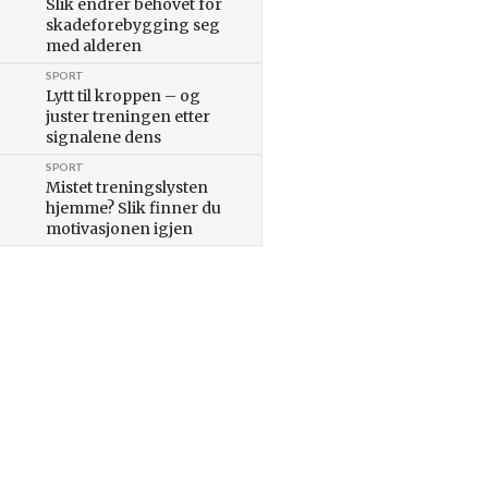
Slik endrer behovet for
skadeforebygging seg
med alderen
SPORT
Lytt til kroppen – og
juster treningen etter
signalene dens
SPORT
Mistet treningslysten
hjemme? Slik finner du
motivasjonen igjen