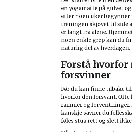
Det starter ofte med de bes
en yogamatte på gulvet og
etter noen uker begynner m
treningen skjøvet til side 
er langt fra alene. Hjemm
noen enkle grep kan du fin
naturlig del av hverdagen.
Forstå hvorfor
forsvinner
Før du kan finne tilbake til
hvorfor den forsvant. Ofte
rammer og forventninger. 
kanskje savner du fellessk
føles stua rett og slett ikk