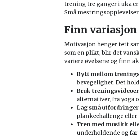
trening tre ganger i uka er
Små mestringsopplevelser gi
Finn variasjon
Motivasjon henger tett sa
som en plikt, blir det vansk
variere øvelsene og finn akt
Bytt mellom trening
bevegelighet. Det hol
Bruk treningsvideoer
alternativer, fra yoga o
Lag små utfordringer
plankechallenge eller
Tren med musikk elle
underholdende og får ti