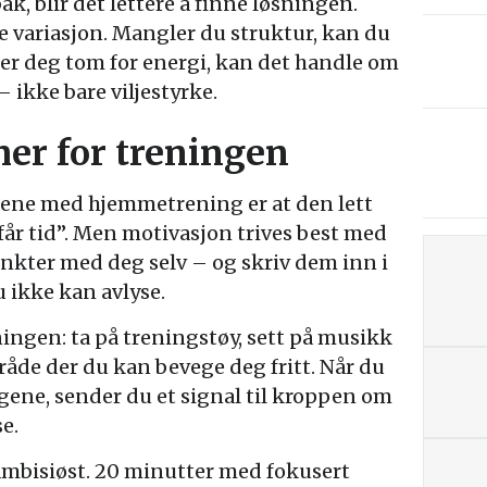
ak, blir det lettere å finne løsningen.
e variasjon. Mangler du struktur, kan du
øler deg tom for energi, kan det handle om
– ikke bare viljestyrke.
er for treningen
ngene med hjemmetrening er at den lett
får tid”. Men motivasjon trives best med
unkter med deg selv – og skriv dem inn i
 ikke kan avlyse.
eningen: ta på treningstøy, sett på musikk
mråde der du kan bevege deg fritt. Når du
ene, sender du et signal til kroppen om
se.
 ambisiøst. 20 minutter med fokusert