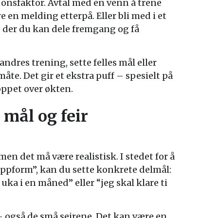
onsfaktor. Avtal med en venn å trene
 en melding etterpå. Eller bli med i et
p der du kan dele fremgang og få
ndres trening, sette felles mål eller
te. Det gir et ekstra puff – spesielt på
oppet over økten.
e mål og feir
men det må være realistisk. I stedet for å
ppform”, kan du sette konkrete delmål:
 uka i en måned” eller “jeg skal klare ti
 – også de små seirene. Det kan være en