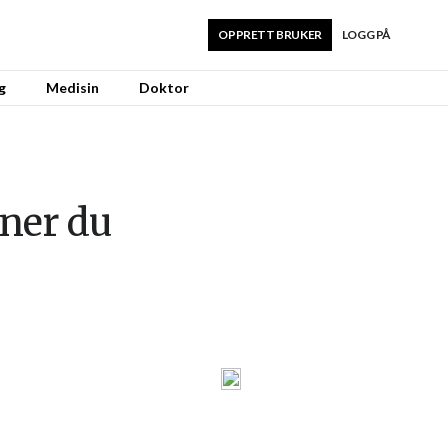
OPPRETT BRUKER
LOGG PÅ
g
Medisin
Doktor
nner du