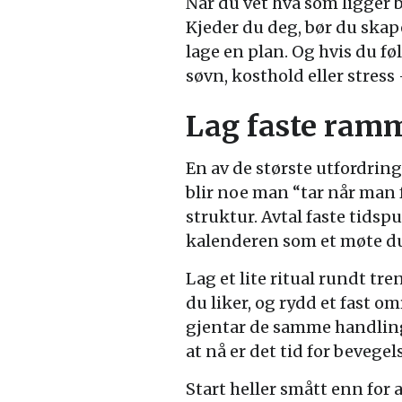
Når du vet hva som ligger b
Kjeder du deg, bør du skap
lage en plan. Og hvis du f
søvn, kosthold eller stress 
Lag faste ramm
En av de største utfordri
blir noe man “tar når man 
struktur. Avtal faste tidsp
kalenderen som et møte du
Lag et lite ritual rundt tr
du liker, og rydd et fast o
gjentar de samme handling
at nå er det tid for bevegel
Start heller smått enn for