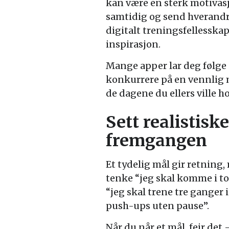
kan være en sterk motivasj
samtidig og send hverandre
digitalt treningsfellesska
inspirasjon.
Mange apper lar deg følge a
konkurrere på en vennlig må
de dagene du ellers ville h
Sett realistisk
fremgangen
Et tydelig mål gir retning, 
tenke “jeg skal komme i to
“jeg skal trene tre ganger i
push-ups uten pause”.
Når du når et mål, feir det