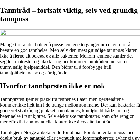
Tanntråd – fortsatt viktig, selv ved grundig
tannpuss
Mange tror at det holder å pusse tennene to ganger om dagen for å
bevare en god tannhelse. Men selv den mest grundige tannpuss klarer
ikke å fjerne alt belegg og alle bakterier. Mellom tennene samler det
seg lett matrester og plakk – og her kommer tanntråden inn som et
uunnværlig hjelpemiddel. Den bidrar til å forebygge hull,
tannkjøttbetennelse og dårlig ånde.
Hvorfor tannbørsten ikke er nok
Tannbørsten fjerner plakk fra tennenes flater, men børstehårene
kommer ikke helt inn i de trange mellomrommene. Der kan bakterier få
gode vekstvilkår, og plakket som dannes, kan føre til både hull og
betennelse i tannkjøttet. Selv elektriske tannbørster, som ofte rengjør
mer effektivt enn manuelle, klarer ikke å erstatte tanntråd.
Tannleger i Norge anbefaler derfor at man kombinerer tannpuss med
daglig bruk av tanntråd eller eventuelt mellomromsbørster, avhengig av