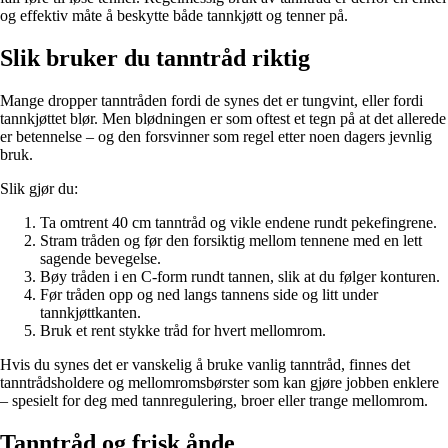
og effektiv måte å beskytte både tannkjøtt og tenner på.
Slik bruker du tanntråd riktig
Mange dropper tanntråden fordi de synes det er tungvint, eller fordi
tannkjøttet blør. Men blødningen er som oftest et tegn på at det allerede
er betennelse – og den forsvinner som regel etter noen dagers jevnlig
bruk.
Slik gjør du:
Ta omtrent 40 cm tanntråd og vikle endene rundt pekefingrene.
Stram tråden og før den forsiktig mellom tennene med en lett
sagende bevegelse.
Bøy tråden i en C-form rundt tannen, slik at du følger konturen.
Før tråden opp og ned langs tannens side og litt under
tannkjøttkanten.
Bruk et rent stykke tråd for hvert mellomrom.
Hvis du synes det er vanskelig å bruke vanlig tanntråd, finnes det
tanntrådsholdere og mellomromsbørster som kan gjøre jobben enklere
– spesielt for deg med tannregulering, broer eller trange mellomrom.
Tanntråd og frisk ånde