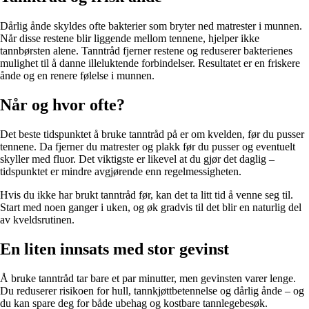
Dårlig ånde skyldes ofte bakterier som bryter ned matrester i munnen.
Når disse restene blir liggende mellom tennene, hjelper ikke
tannbørsten alene. Tanntråd fjerner restene og reduserer bakterienes
mulighet til å danne illeluktende forbindelser. Resultatet er en friskere
ånde og en renere følelse i munnen.
Når og hvor ofte?
Det beste tidspunktet å bruke tanntråd på er om kvelden, før du pusser
tennene. Da fjerner du matrester og plakk før du pusser og eventuelt
skyller med fluor. Det viktigste er likevel at du gjør det daglig –
tidspunktet er mindre avgjørende enn regelmessigheten.
Hvis du ikke har brukt tanntråd før, kan det ta litt tid å venne seg til.
Start med noen ganger i uken, og øk gradvis til det blir en naturlig del
av kveldsrutinen.
En liten innsats med stor gevinst
Å bruke tanntråd tar bare et par minutter, men gevinsten varer lenge.
Du reduserer risikoen for hull, tannkjøttbetennelse og dårlig ånde – og
du kan spare deg for både ubehag og kostbare tannlegebesøk.