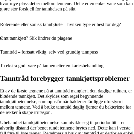
hvor mye plass det er mellom tennene. Dette er en enkel vane som kan
gjøre stor forskjell for tannhelsen på sikt.
Roterende eller sonisk tannbørste – hvilken type er best for deg?
Ømt tannkjøtt? Slik lindrer du plagene
Tanntråd – fortsatt viktig, selv ved grundig tannpuss
Ta ekstra godt vare på tannen etter en kariesbehandling
Tanntråd forebygger tannkjøttsproblemer
Et av de første tegnene på at tanntråd mangler i den daglige rutinen, er
blødende tannkjøtt. Det skyldes som regel begynnende
tannkjøttbetennelse, som oppstår når bakterier får ligge uforstyrret
mellom tennene. Ved å bruke tanntråd daglig fjerner du bakteriene før
de rekker å skape irritasjon.
Ubehandlet tannkjøttbetennelse kan utvikle seg til periodontitt – en
alvorlig tilstand der benet rundt tennene brytes ned. Dette kan i verste
fall føre til løse tenner. Regelmessig bruk av tanntråd er derfor en enkel